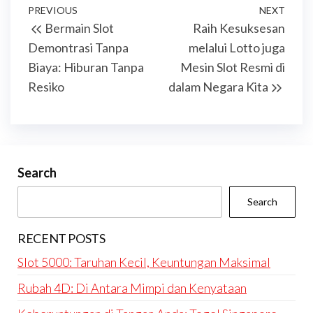
Post
Previous
PREVIOUS
NEXT
Next
Bermain Slot
Raih Kesuksesan
navigation
Post
Post
Demontrasi Tanpa
melalui Lotto juga
Biaya: Hiburan Tanpa
Mesin Slot Resmi di
Resiko
dalam Negara Kita
Search
Search
RECENT POSTS
Slot 5000: Taruhan Kecil, Keuntungan Maksimal
Rubah 4D: Di Antara Mimpi dan Kenyataan