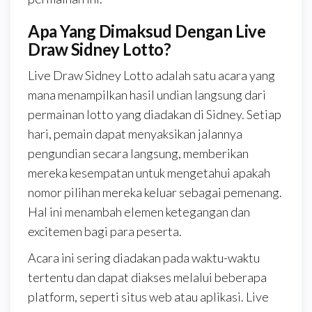
Apa Yang Dimaksud Dengan Live
Draw Sidney Lotto?
Live Draw Sidney Lotto adalah satu acara yang
mana menampilkan hasil undian langsung dari
permainan lotto yang diadakan di Sidney. Setiap
hari, pemain dapat menyaksikan jalannya
pengundian secara langsung, memberikan
mereka kesempatan untuk mengetahui apakah
nomor pilihan mereka keluar sebagai pemenang.
Hal ini menambah elemen ketegangan dan
excitemen bagi para peserta.
Acara ini sering diadakan pada waktu-waktu
tertentu dan dapat diakses melalui beberapa
platform, seperti situs web atau aplikasi. Live