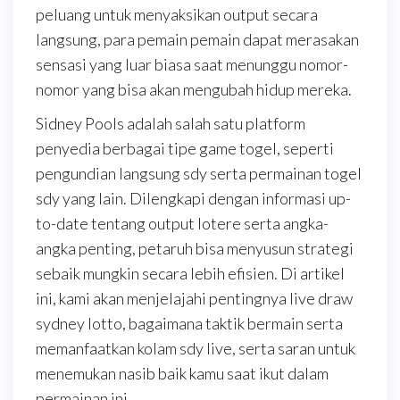
peluang untuk menyaksikan output secara
langsung, para pemain pemain dapat merasakan
sensasi yang luar biasa saat menunggu nomor-
nomor yang bisa akan mengubah hidup mereka.
Sidney Pools adalah salah satu platform
penyedia berbagai tipe game togel, seperti
pengundian langsung sdy serta permainan togel
sdy yang lain. Dilengkapi dengan informasi up-
to-date tentang output lotere serta angka-
angka penting, petaruh bisa menyusun strategi
sebaik mungkin secara lebih efisien. Di artikel
ini, kami akan menjelajahi pentingnya live draw
sydney lotto, bagaimana taktik bermain serta
memanfaatkan kolam sdy live, serta saran untuk
menemukan nasib baik kamu saat ikut dalam
permainan ini.