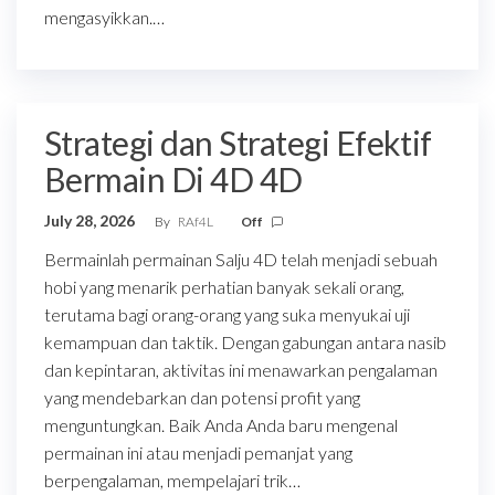
mengasyikkan.…
Strategi dan Strategi Efektif
Bermain Di 4D 4D
July 28, 2026
By
RAf4L
Off
Bermainlah permainan Salju 4D telah menjadi sebuah
hobi yang menarik perhatian banyak sekali orang,
terutama bagi orang-orang yang suka menyukai uji
kemampuan dan taktik. Dengan gabungan antara nasib
dan kepintaran, aktivitas ini menawarkan pengalaman
yang mendebarkan dan potensi profit yang
menguntungkan. Baik Anda Anda baru mengenal
permainan ini atau menjadi pemanjat yang
berpengalaman, mempelajari trik…