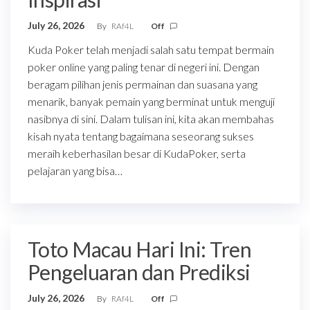
July 26, 2026
By
RAf4L
Off
Kuda Poker telah menjadi salah satu tempat bermain
poker online yang paling tenar di negeri ini. Dengan
beragam pilihan jenis permainan dan suasana yang
menarik, banyak pemain yang berminat untuk menguji
nasibnya di sini. Dalam tulisan ini, kita akan membahas
kisah nyata tentang bagaimana seseorang sukses
meraih keberhasilan besar di KudaPoker, serta
pelajaran yang bisa…
Toto Macau Hari Ini: Tren
Pengeluaran dan Prediksi
July 26, 2026
By
RAf4L
Off