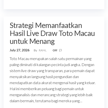
Strategi Memanfaatkan
Hasil Live Draw Toto Macau
untuk Menang
July 27, 2026
By
RAf4L
Off
Toto Macau merupakan salah satu permainan yang
paling diminati di kalangan pecinta judi angka. Dengan
sistem live draw yang transparan, para pemain dapat
menyaksikan langsung hasil pengundian dan
mendapatkan data akurat mengenai hasil yang keluar.
Hal ini memberikan peluang bagi pemain untuk
menganalisis dan merancang strategi yang lebih baik
dalam bermain, terutama bagi mereka yang…