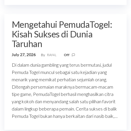
Mengetahui PemudaTogel:
Kisah Sukses di Dunia
Taruhan
July 27, 2026
By
RAf4L
Off
Di dalam dunia gambling yang terus bermutasi, judul
Pemuda Togel muncul sebagai satu kejadian yang
menarik yang memikat perhatian sejumlah orang.
Ditengah persemaian maraknya bermacam-macam
tipe game, PemudaTogel berhasil menghasilkan citra
yang kokoh dan menyandang salah satu pilihan favorit
dalam lingkup beberapa pemain. Cerita sukses di balik
Pemuda Togel bukan hanya berkaitan dari nasib baik,…