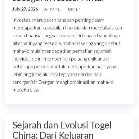
July 27, 2026
By
RAf4L
Off
Investasi merupakan tahapan penting dalam
mendapatkan kestabilan finansial dan merealisasikan
tujuan finansial jangka tahunan. Di tengah banyaknya
alternatif yang tersedia, maha4d sering yang disebut
maha4d mulai mendapatkan perhatian sejumlah
individu. Ide ini memberikan peluang unik untuk
beberapa pemodal untuk mendapatkan hasil yang
lebih tinggi melalui strategi yang cerdas dan
terorganisir. Dengan mengkombinasikan maha4d,
mereka bisa…
Sejarah dan Evolusi Togel
China: Dari Keluaran