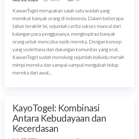
KawanTogel merupakan salah satu wadah yang
memikat banyak orang di Indonesia. Dalam beberapa
tahun terakhir ini, sejumlah cerita sukses muncul dari
kalangan para penggunanya, menginspirasi banyak
orang untuk mencoba nasib mereka. Dengan konsep
yang sederhana dan dukungan komunitas yang erat,
KawanTogel sudah menolong sejumlah individu meraih
mimpi mereka dan sampai-sampai mengubah hidup
mereka dari awal…
KayoTogel: Kombinasi
Antara Kebudayaan dan
Kecerdasan