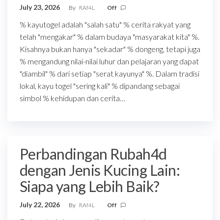
July 23, 2026
By
RAf4L
Off
% kayutogel adalah "salah satu" % cerita rakyat yang
telah "mengakar" % dalam budaya "masyarakat kita" %.
Kisahnya bukan hanya "sekadar" % dongeng, tetapi juga
% mengandung nilai-nilai luhur dan pelajaran yang dapat
"diambil" % dari setiap "serat kayunya" %. Dalam tradisi
lokal, kayu togel "sering kali" % dipandang sebagai
simbol % kehidupan dan cerita…
Perbandingan Rubah4d
dengan Jenis Kucing Lain:
Siapa yang Lebih Baik?
July 22, 2026
By
RAf4L
Off