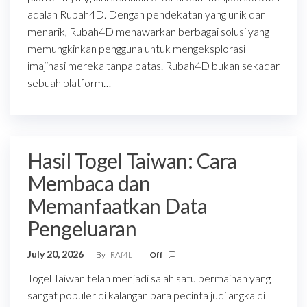
adalah Rubah4D. Dengan pendekatan yang unik dan
menarik, Rubah4D menawarkan berbagai solusi yang
memungkinkan pengguna untuk mengeksplorasi
imajinasi mereka tanpa batas. Rubah4D bukan sekadar
sebuah platform…
Hasil Togel Taiwan: Cara
Membaca dan
Memanfaatkan Data
Pengeluaran
July 20, 2026
By
RAf4L
Off
Togel Taiwan telah menjadi salah satu permainan yang
sangat populer di kalangan para pecinta judi angka di