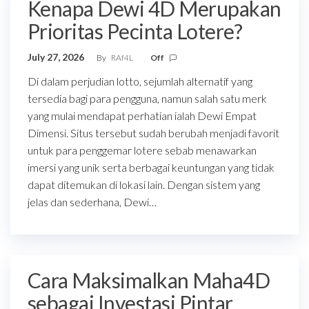
Kenapa Dewi 4D Merupakan
Prioritas Pecinta Lotere?
July 27, 2026
By
RAf4L
Off
Di dalam perjudian lotto, sejumlah alternatif yang
tersedia bagi para pengguna, namun salah satu merk
yang mulai mendapat perhatian ialah Dewi Empat
Dimensi. Situs tersebut sudah berubah menjadi favorit
untuk para penggemar lotere sebab menawarkan
imersi yang unik serta berbagai keuntungan yang tidak
dapat ditemukan di lokasi lain. Dengan sistem yang
jelas dan sederhana, Dewi…
Cara Maksimalkan Maha4D
sebagai Investasi Pintar