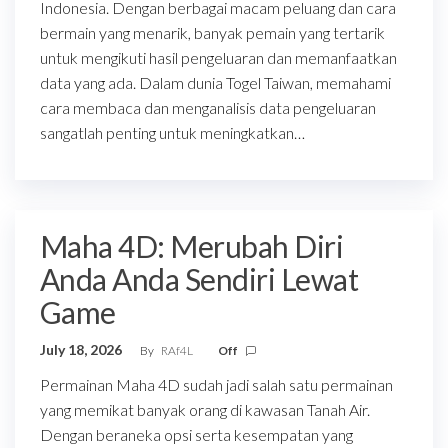
Indonesia. Dengan berbagai macam peluang dan cara
bermain yang menarik, banyak pemain yang tertarik
untuk mengikuti hasil pengeluaran dan memanfaatkan
data yang ada. Dalam dunia Togel Taiwan, memahami
cara membaca dan menganalisis data pengeluaran
sangatlah penting untuk meningkatkan…
Maha 4D: Merubah Diri
Anda Anda Sendiri Lewat
Game
July 18, 2026
By
RAf4L
Off
Permainan Maha 4D sudah jadi salah satu permainan
yang memikat banyak orang di kawasan Tanah Air.
Dengan beraneka opsi serta kesempatan yang