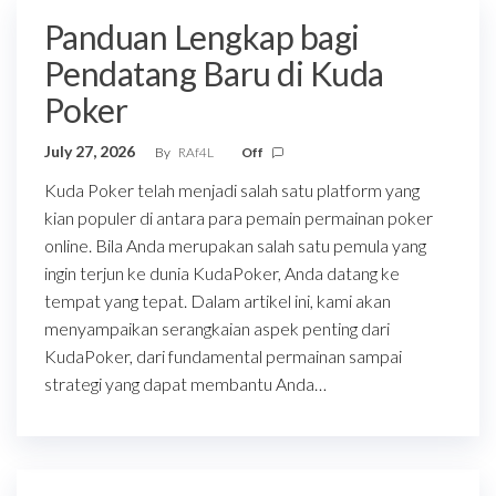
Panduan Lengkap bagi
Pendatang Baru di Kuda
Poker
July 27, 2026
By
RAf4L
Off
Kuda Poker telah menjadi salah satu platform yang
kian populer di antara para pemain permainan poker
online. Bila Anda merupakan salah satu pemula yang
ingin terjun ke dunia KudaPoker, Anda datang ke
tempat yang tepat. Dalam artikel ini, kami akan
menyampaikan serangkaian aspek penting dari
KudaPoker, dari fundamental permainan sampai
strategi yang dapat membantu Anda…