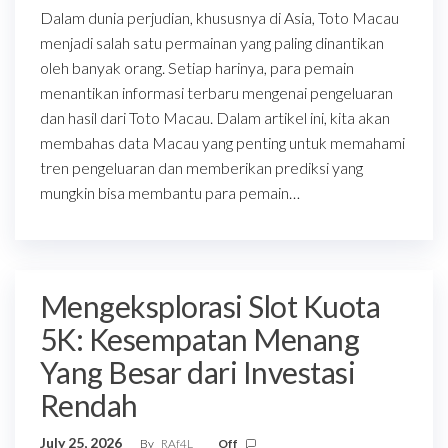
Dalam dunia perjudian, khususnya di Asia, Toto Macau
menjadi salah satu permainan yang paling dinantikan
oleh banyak orang. Setiap harinya, para pemain
menantikan informasi terbaru mengenai pengeluaran
dan hasil dari Toto Macau. Dalam artikel ini, kita akan
membahas data Macau yang penting untuk memahami
tren pengeluaran dan memberikan prediksi yang
mungkin bisa membantu para pemain…
Mengeksplorasi Slot Kuota
5K: Kesempatan Menang
Yang Besar dari Investasi
Rendah
July 25, 2026
By
RAf4L
Off