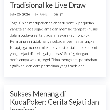
Tradisional ke Live Draw
July 26, 2026
By
RAf4L
Off
Togel China merupakan salah satu bentuk perjudian
yang telah ada sejak lama dan memiliki tempat khusus
dalam budaya serta tradisi masyarakat Tiongkok.
Permainan ini tidak hanya sekadar permainan angka,
tetapi juga mencerminkan evolusi sosial dan ekonomi
yang terjadi di berbagai generasi. Seiring dengan
berjalannya waktu, togel China mengalami perubahan
signifikan, dari cara permainan yang tradisional…
Sukses Menang di
KudaPoker: Cerita Sejati dan
Inspirasi