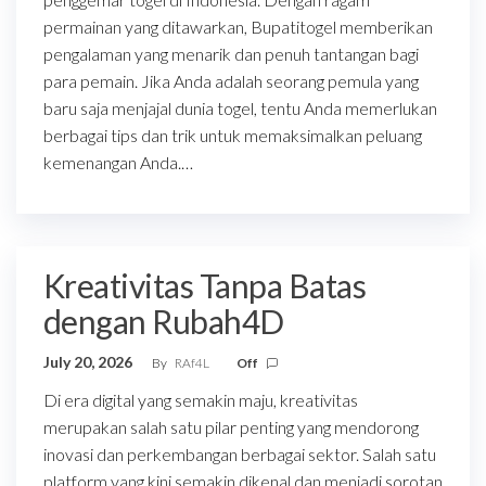
permainan yang ditawarkan, Bupatitogel memberikan
pengalaman yang menarik dan penuh tantangan bagi
para pemain. Jika Anda adalah seorang pemula yang
baru saja menjajal dunia togel, tentu Anda memerlukan
berbagai tips dan trik untuk memaksimalkan peluang
kemenangan Anda.…
Kreativitas Tanpa Batas
dengan Rubah4D
July 20, 2026
By
RAf4L
Off
Di era digital yang semakin maju, kreativitas
merupakan salah satu pilar penting yang mendorong
inovasi dan perkembangan berbagai sektor. Salah satu
platform yang kini semakin dikenal dan menjadi sorotan