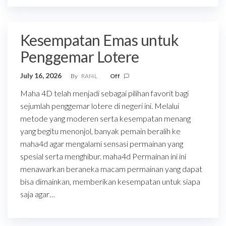
Kesempatan Emas untuk
Penggemar Lotere
July 16, 2026
By
RAf4L
Off
Maha 4D telah menjadi sebagai pilihan favorit bagi
sejumlah penggemar lotere di negeri ini. Melalui
metode yang moderen serta kesempatan menang
yang begitu menonjol, banyak pemain beralih ke
maha4d agar mengalami sensasi permainan yang
spesial serta menghibur. maha4d Permainan ini ini
menawarkan beraneka macam permainan yang dapat
bisa dimainkan, memberikan kesempatan untuk siapa
saja agar…