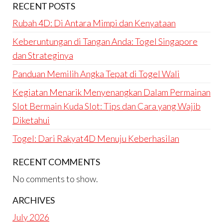
RECENT POSTS
Rubah 4D: Di Antara Mimpi dan Kenyataan
Keberuntungan di Tangan Anda: Togel Singapore
dan Strateginya
Panduan Memilih Angka Tepat di Togel Wali
Kegiatan Menarik Menyenangkan Dalam Permainan
Slot Bermain Kuda Slot: Tips dan Cara yang Wajib
Diketahui
Togel: Dari Rakyat4D Menuju Keberhasilan
RECENT COMMENTS
No comments to show.
ARCHIVES
July 2026