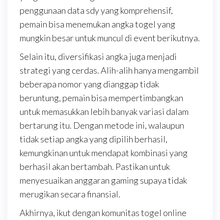
penggunaan data sdy yang komprehensif,
pemain bisa menemukan angka togel yang
mungkin besar untuk muncul di event berikutnya.
Selain itu, diversifikasi angka juga menjadi
strategi yang cerdas. Alih-alih hanya mengambil
beberapa nomor yang dianggap tidak
beruntung, pemain bisa mempertimbangkan
untuk memasukkan lebih banyak variasi dalam
bertarung itu. Dengan metode ini, walaupun
tidak setiap angka yang dipilih berhasil,
kemungkinan untuk mendapat kombinasi yang
berhasil akan bertambah. Pastikan untuk
menyesuaikan anggaran gaming supaya tidak
merugikan secara finansial.
Akhirnya, ikut dengan komunitas togel online