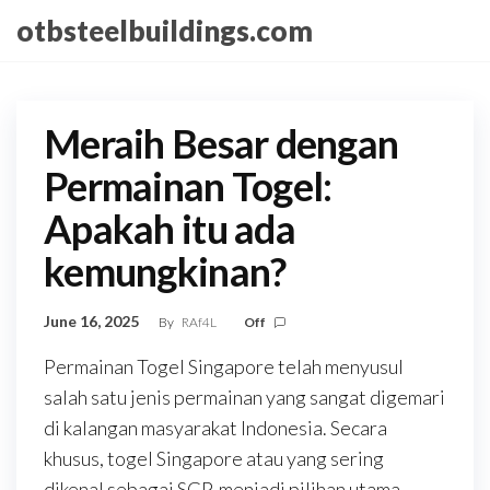
Skip
otbsteelbuildings.com
to
the
content
Meraih Besar dengan
Permainan Togel:
Apakah itu ada
kemungkinan?
June 16, 2025
By
RAf4L
Off
Permainan Togel Singapore telah menyusul
salah satu jenis permainan yang sangat digemari
di kalangan masyarakat Indonesia. Secara
khusus, togel Singapore atau yang sering
dikenal sebagai SGP, menjadi pilihan utama