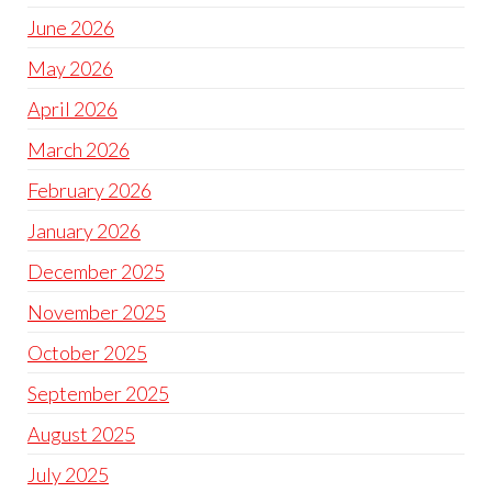
June 2026
May 2026
April 2026
March 2026
February 2026
January 2026
December 2025
November 2025
October 2025
September 2025
August 2025
July 2025