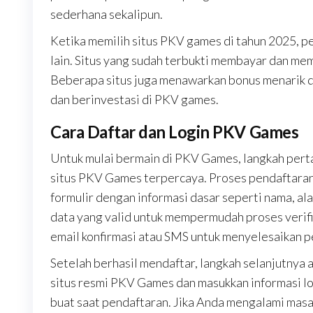
sederhana sekalipun.
Ketika memilih situs PKV games di tahun 2025, p
lain. Situs yang sudah terbukti membayar dan memi
Beberapa situs juga menawarkan bonus menarik d
dan berinvestasi di PKV games.
Cara Daftar dan Login PKV Games
Untuk mulai bermain di PKV Games, langkah pert
situs PKV Games terpercaya. Proses pendaftaran
formulir dengan informasi dasar seperti nama, a
data yang valid untuk mempermudah proses verifi
email konfirmasi atau SMS untuk menyelesaikan p
Setelah berhasil mendaftar, langkah selanjutnya 
situs resmi PKV Games dan masukkan informasi l
buat saat pendaftaran. Jika Anda mengalami masal