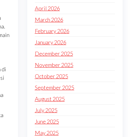
April 2026
n
March 2026
ma.
February 2026
main
January 2026
December 2025
November 2025
 di
October 2025
si
n
September 2025
ma
August 2025
July 2025
ka
June 2025
May 2025