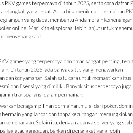
us PKV games terpercaya di tahun 2025, serta cara daftar
kah-langkah yang tepat, Anda bisa menikmati permainan P
rategi ampuh yang dapat membantu Anda meraih kemenangan 
oker online. Mari kita eksplorasi lebih lanjut untuk menem
dan menyenangkan!
PKV games yang terpercaya dan aman sangat penting, ter
ain. Di tahun 2025, ada banyak situs yang menawarkan
 dan kenyamanan. Salah satu cara untuk memastikan situs
smi dan lisensi yang dimiliki. Banyak situs terpercaya juga
njamin transparansi dalam permainan.
warkan beragam pilihan permainan, mulai dari poker, domi
bermain yang lancar dan tanpa kecurangan, memungkinkan
n kemenangan. Selain itu, dengan adanya server yang stabi
a lag atau gangguan, bahkan di perangkat yang lebih