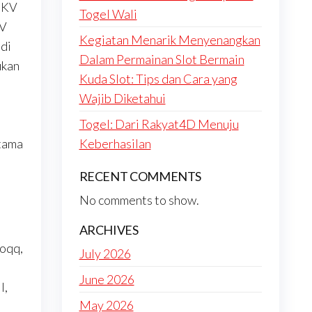
 PKV
Togel Wali
KV
Kegiatan Menarik Menyenangkan
di
Dalam Permainan Slot Bermain
ukan
Kuda Slot: Tips dan Cara yang
Wajib Diketahui
Togel: Dari Rakyat4D Menuju
utama
Keberhasilan
RECENT COMMENTS
No comments to show.
ARCHIVES
noqq,
July 2026
June 2026
l,
May 2026