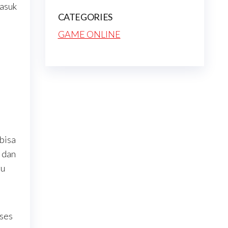
masuk
CATEGORIES
GAME ONLINE
 bisa
l dan
gu
kses