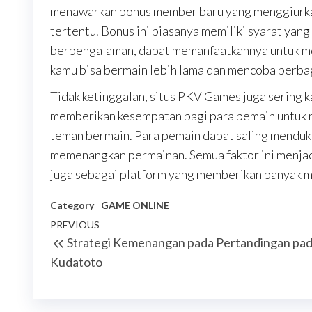
menawarkan bonus member baru yang menggiurkan
tertentu. Bonus ini biasanya memiliki syarat yan
berpengalaman, dapat memanfaatkannya untuk me
kamu bisa bermain lebih lama dan mencoba berba
Tidak ketinggalan, situs PKV Games juga sering k
memberikan kesempatan bagi para pemain untuk
teman bermain. Para pemain dapat saling mendu
memenangkan permainan. Semua faktor ini menja
juga sebagai platform yang memberikan banyak m
Category
GAME ONLINE
Post
Previous
PREVIOUS
Strategi Kemenangan pada Pertandingan pa
navigation
Post
Kudatoto