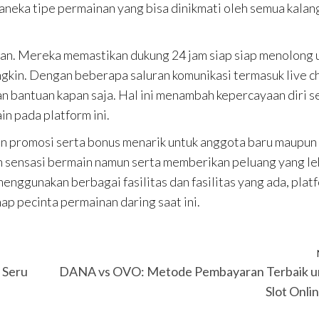
beraneka tipe permainan yang bisa dinikmati oleh semua kalan
an. Mereka memastikan dukung 24 jam siap siap menolong 
gkin. Dengan beberapa saluran komunikasi termasuk live c
n bantuan kapan saja. Hal ini menambah kepercayaan diri s
n pada platform ini.
n promosi serta bonus menarik untuk anggota baru maupun
n sensasi bermain namun serta memberikan peluang yang le
nggunakan berbagai fasilitas dan fasilitas yang ada, plat
p pecinta permainan daring saat ini.
 Seru
DANA vs OVO: Metode Pembayaran Terbaik u
Slot Onli