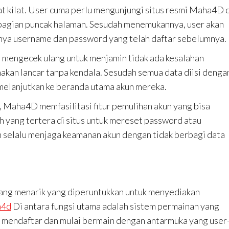
 kilat. User cuma perlu mengunjungi situs resmi Maha4D 
bagian puncak halaman. Sesudah menemukannya, user akan
hnya username dan password yang telah daftar sebelumnya.
mengecek ulang untuk menjamin tidak ada kesalahan
anakan lancar tanpa kendala. Sesudah semua data diisi denga
 melanjutkan ke beranda utama akun mereka.
, Maha4D memfasilitasi fitur pemulihan akun yang bisa
 yang tertera di situs untuk mereset password atau
an selalu menjaga keamanan akun dengan tidak berbagi data
ng menarik yang diperuntukkan untuk menyediakan
a4d
Di antara fungsi utama adalah sistem permainan yang
 mendaftar dan mulai bermain dengan antarmuka yang user