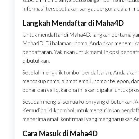
informasi tersebut akan sangat berguna dalam 
Langkah Mendaftar di Maha4D
Untuk mendaftar di Maha4D, langkah pertama yan
Maha4D. Di halaman utama, Anda akan menemukan
pendaftaran. Yakinkan untuk memilih opsi pendaf
dibutuhkan.
Setelah mengklik tombol pendaftaran, Anda akan 
mencakup nama, alamat email, nomor telepon, dan
benar dan valid, karena ini akan dipakai untuk pro
Sesudah mengisi semua kolom yang dibutuhkan, An
Kemudian, klik tombol untuk mengirimkan pendaft
menerima email konfirmasi yang mengharuskan An
Cara Masuk di Maha4D