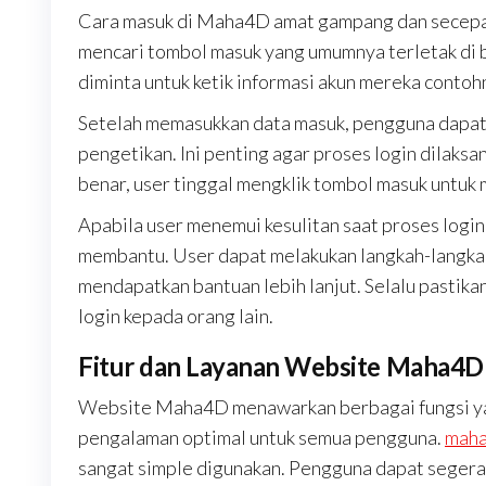
Cara masuk di Maha4D amat gampang dan secepat
mencari tombol masuk yang umumnya terletak di 
diminta untuk ketik informasi akun mereka conto
Setelah memasukkan data masuk, pengguna dapat 
pengetikan. Ini penting agar proses login dilaks
benar, user tinggal mengklik tombol masuk untuk
Apabila user menemui kesulitan saat proses login
membantu. User dapat melakukan langkah-langkah
mendapatkan bantuan lebih lanjut. Selalu pastik
login kepada orang lain.
Fitur dan Layanan Website Maha4D
Website Maha4D menawarkan berbagai fungsi ya
pengalaman optimal untuk semua pengguna.
mah
sangat simple digunakan. Pengguna dapat segera