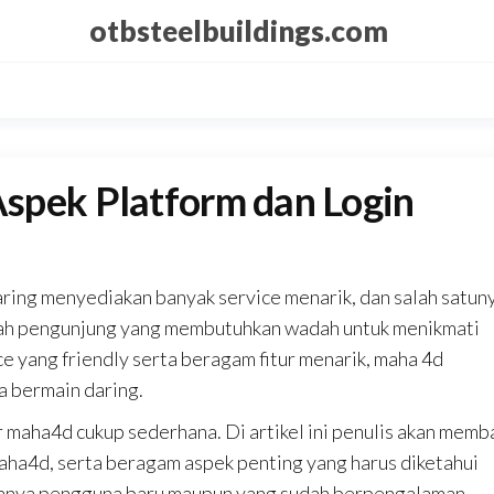
otbsteelbuildings.com
spek Platform dan Login
daring menyediakan banyak service menarik, dan salah satun
engah pengunjung yang membutuhkan wadah untuk menikmati
e yang friendly serta beragam fitur menarik, maha 4d
a bermain daring.
 maha4d cukup sederhana. Di artikel ini penulis akan memb
maha4d, serta beragam aspek penting yang harus diketahui
anya pengguna baru maupun yang sudah berpengalaman,