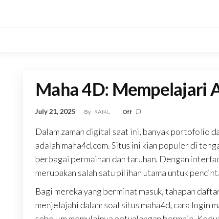
Skip
to
the
content
Maha 4D: Mempelajari A
July 21, 2025
By
RAf4L
Off
Dalam zaman digital saat ini, banyak portofolio 
adalah maha4d.com. Situs ini kian populer di t
berbagai permainan dan taruhan. Dengan interfac
merupakan salah satu pilihan utama untuk pencint
Bagi mereka yang berminat masuk, tahapan daftar
menjelajahi dalam soal situs maha4d, cara login 
sebelum memulainya petualangan bermain. Kedu