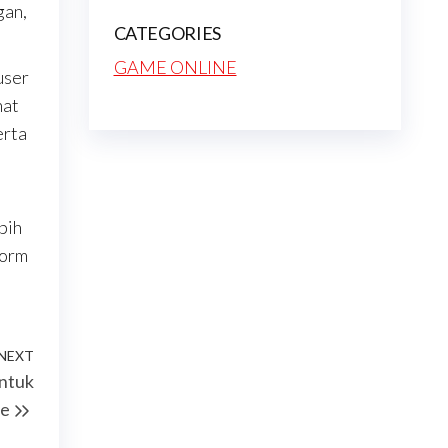
gan,
CATEGORIES
GAME ONLINE
user
hat
erta
bih
form
NEXT
Next
ntuk
Post
ne