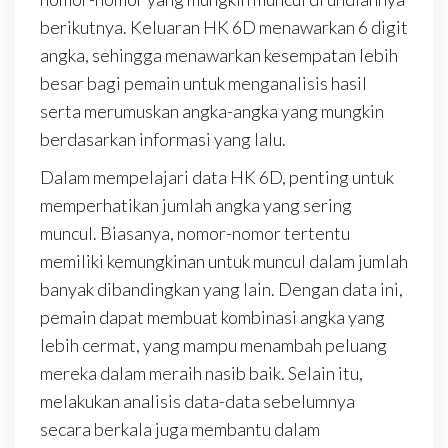
berikutnya. Keluaran HK 6D menawarkan 6 digit
angka, sehingga menawarkan kesempatan lebih
besar bagi pemain untuk menganalisis hasil
serta merumuskan angka-angka yang mungkin
berdasarkan informasi yang lalu.
Dalam mempelajari data HK 6D, penting untuk
memperhatikan jumlah angka yang sering
muncul. Biasanya, nomor-nomor tertentu
memiliki kemungkinan untuk muncul dalam jumlah
banyak dibandingkan yang lain. Dengan data ini,
pemain dapat membuat kombinasi angka yang
lebih cermat, yang mampu menambah peluang
mereka dalam meraih nasib baik. Selain itu,
melakukan analisis data-data sebelumnya
secara berkala juga membantu dalam