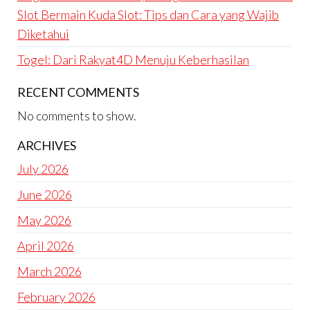
Slot Bermain Kuda Slot: Tips dan Cara yang Wajib
Diketahui
Togel: Dari Rakyat4D Menuju Keberhasilan
RECENT COMMENTS
No comments to show.
ARCHIVES
July 2026
June 2026
May 2026
April 2026
March 2026
February 2026