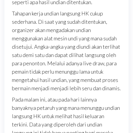
seperti apa hasil undian ditentukan.
Tahapan kerja undian langsung HK cukup
sederhana. Di saat yang sudah ditentukan,
organizer akan mengadakan undian
menggunakan alat mesin undi yang mana sudah
disetujui. Angka-angka yang diundi akan terlihat
satu demi satu dan dapat dilihat langsung oleh
para penonton. Melalui adanya live draw, para
pemain tidak perlu menunggu lama untuk
mengetahui hasil undian, yang membuat proses
bermain menjadi menjadi lebih seru dan dinamis.
Pada malam ini, atau pada hari lainnya
banyaknya petaruh yang mana menunggu undian
langsung HK untuk melihat hasil keluaran
terkini. Data yang diperoleh dari undian
langsung ini tidak hanya penting bagi mereka