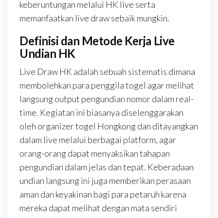
keberuntungan melalui HK live serta
memanfaatkan live draw sebaik mungkin.
Definisi dan Metode Kerja Live
Undian HK
Live Draw HK adalah sebuah sistematis dimana
membolehkan para penggila togel agar melihat
langsung output pengundian nomor dalam real-
time. Kegiatan ini biasanya diselenggarakan
oleh organizer togel Hongkong dan ditayangkan
dalam live melalui berbagai platform, agar
orang-orang dapat menyaksikan tahapan
pengundian dalam jelas dan tepat. Keberadaan
undian langsung ini juga memberikan perasaan
aman dan keyakinan bagi para petaruh karena
mereka dapat melihat dengan mata sendiri