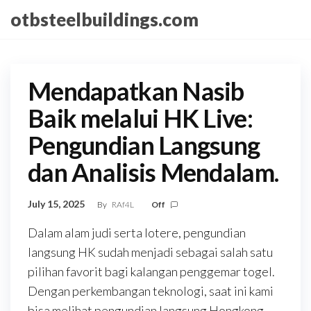
Skip
otbsteelbuildings.com
to
the
content
Mendapatkan Nasib
Baik melalui HK Live:
Pengundian Langsung
dan Analisis Mendalam.
July 15, 2025
By
RAf4L
Off
Dalam alam judi serta lotere, pengundian
langsung HK sudah menjadi sebagai salah satu
pilihan favorit bagi kalangan penggemar togel.
Dengan perkembangan teknologi, saat ini kami
bisa melihat pengundian langsung Hongkong