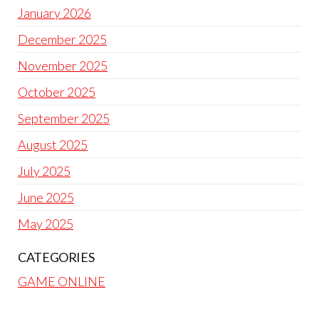
January 2026
December 2025
November 2025
October 2025
September 2025
August 2025
July 2025
June 2025
May 2025
CATEGORIES
GAME ONLINE