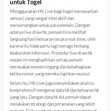
untuk Togel
Menggunakan HK Live bagi togel menawarkan
sensasi yang sangat interaktif dan
menyenangkan untuk para pemain. Dengan
adanya live draw hk, pemain bisa melihat
langsung hasil keluaran secara real-time, oleh
karena itu tidak perlu lagi meragu tentang
keakuratan informasi. Prosedur live draw hk
malam ini menghadirkan setiap pemain
merasakan momen tegang dan kebahagiaan
ketika nomor yang mereka inginkan muncul.
Selain itu, HK Live juga menyediakan analisis
komprehensif mengenai data hk dan keluaran hk
yang lalu. Dengan data hk 6d, pemain dapat
melakukan strategi dan peramalan yang lebih
matang. Data yang ada juga turut memperkuat