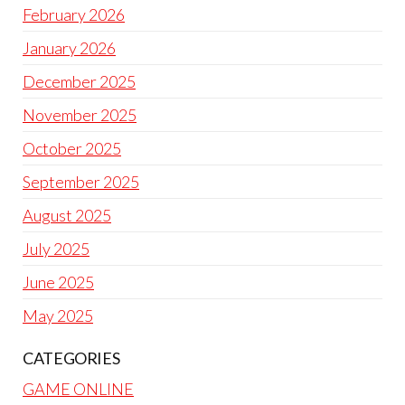
February 2026
January 2026
December 2025
November 2025
October 2025
September 2025
August 2025
July 2025
June 2025
May 2025
CATEGORIES
GAME ONLINE