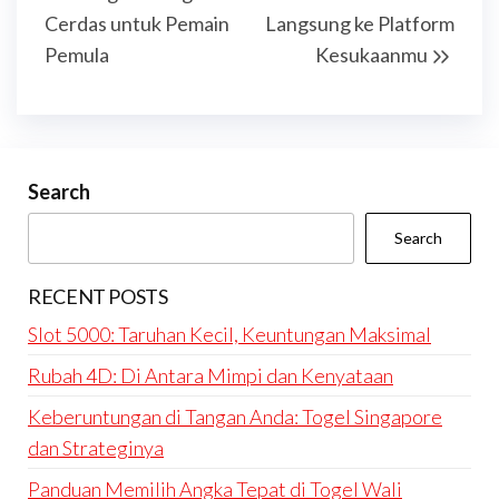
Cerdas untuk Pemain
Langsung ke Platform
Pemula
Kesukaanmu
Search
Search
RECENT POSTS
Slot 5000: Taruhan Kecil, Keuntungan Maksimal
Rubah 4D: Di Antara Mimpi dan Kenyataan
Keberuntungan di Tangan Anda: Togel Singapore
dan Strateginya
Panduan Memilih Angka Tepat di Togel Wali