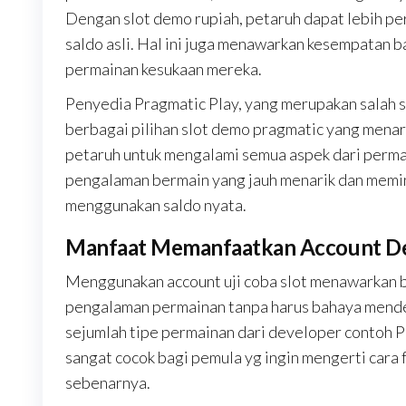
Dengan slot demo rupiah, petaruh dapat lebih per
saldo asli. Hal ini juga menawarkan kesempatan 
permainan kesukaan mereka.
Penyedia Pragmatic Play, yang merupakan salah 
berbagai pilihan slot demo pragmatic yang menar
petaruh untuk mengalami semua aspek dari perma
pengalaman bermain yang jauh menarik dan memi
menggunakan saldo nyata.
Manfaat Memanfaatkan Account 
Menggunakan account uji coba slot menawarkan b
pengalaman permainan tanpa harus bahaya mender
sejumlah tipe permainan dari developer contoh Pr
sangat cocok bagi pemula yg ingin mengerti cara
sebenarnya.