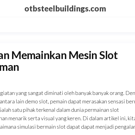
otbsteelbuildings.com
han Memainkan Mesin Slot
Aman
 kegiatan yang sangat diminati oleh banyak banyak orang. De
 antara lain demo slot, pemain dapat merasakan sensasi be
Salah satu pihak terkenal dalam dunia permainan slot
 menarik serta visual yang keren. Di dalam artikel ini, kit
gaimana simulasi bermain slot dapat dapat menjadi pengal