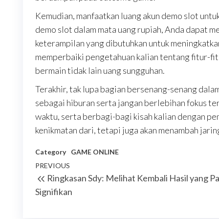
Kemudian, manfaatkan luang akun demo slot untu
demo slot dalam mata uang rupiah, Anda dapat me
keterampilan yang dibutuhkan untuk meningkatkan 
memperbaiki pengetahuan kalian tentang fitur-fit
bermain tidak lain uang sungguhan.
Terakhir, tak lupa bagian bersenang-senang dala
sebagai hiburan serta jangan berlebihan fokus te
waktu, serta berbagi-bagi kisah kalian dengan pe
kenikmatan dari, tetapi juga akan menambah jaring
Category
GAME ONLINE
Post
Previous
PREVIOUS
Ringkasan Sdy: Melihat Kembali Hasil yang Pa
navigation
Post
Signifikan