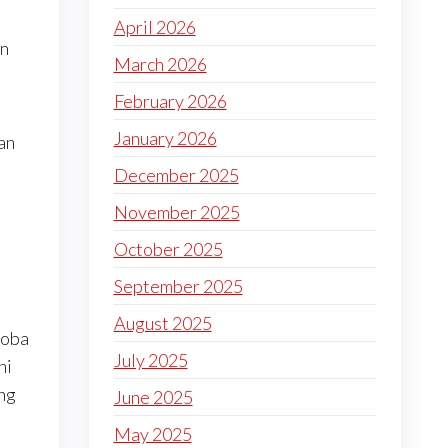
April 2026
an
March 2026
February 2026
January 2026
an
December 2025
November 2025
October 2025
September 2025
August 2025
coba
July 2025
ni
ng
June 2025
May 2025