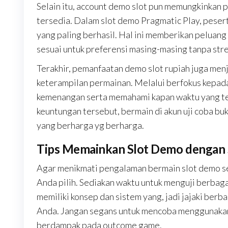
Selain itu, account demo slot pun memungkinkan p
tersedia. Dalam slot demo Pragmatic Play, peser
yang paling berhasil. Hal ini memberikan peluan
sesuai untuk preferensi masing-masing tanpa stres
Terakhir, pemanfaatan demo slot rupiah juga men
keterampilan permainan. Melalui berfokus kepad
kemenangan serta memahami kapan waktu yang t
keuntungan tersebut, bermain di akun uji coba b
yang berharga yg berharga.
Tips Memainkan Slot Demo dengan 
Agar menikmati pengalaman bermain slot demo se
Anda pilih. Sediakan waktu untuk menguji berbag
memiliki konsep dan sistem yang, jadi jajaki ber
Anda. Jangan segans untuk mencoba menggunakan j
berdampak pada outcome game.