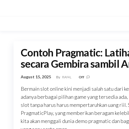
Skip
to
the
content
Contoh Pragmatic: Lati
secara Gembira sambil 
August 15, 2025
By
RAf4L
Off
Bermain slot online kini menjadi salah satu dari
adanya berbagai pilihan game yang tersedia ada,
slot tanpa harus harus mempertaruhkan uang riil. 
PragmaticPlay, yang memberikan beragam kelebihan
kita akan menggali dunia demo pragmatic dan ba