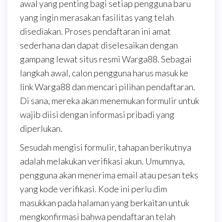
awal yang penting bagi setiap pengguna baru
yang ingin merasakan fasilitas yang telah
disediakan. Proses pendaftaran ini amat
sederhana dan dapat diselesaikan dengan
gampang lewat situs resmi Warga88. Sebagai
langkah awal, calon pengguna harus masuk ke
link Warga88 dan mencari pilihan pendaftaran.
Di sana, mereka akan menemukan formulir untuk
wajib diisi dengan informasi pribadi yang
diperlukan.
Sesudah mengisi formulir, tahapan berikutnya
adalah melakukan verifikasi akun. Umumnya,
pengguna akan menerima email atau pesan teks
yang kode verifikasi. Kode ini perlu dim
masukkan pada halaman yang berkaitan untuk
mengkonfirmasi bahwa pendaftaran telah