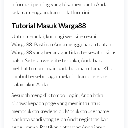
informasi penting yang bisa membantu Anda
selama menggunakan di platform ini.
Tutorial Masuk Warga88
Untuk memulai, kunjungi website resmi
Warga88. Pastikan Anda menggunakan tautan
Warga88 yang benar agar tidak tersesat di situs
palsu. Setelah website terbuka, Anda bakal
melihat tombol login pada halaman utama. Klik
tombol tersebut agar melanjutkan proses ke
dalam akun Anda.
Sesudah mengklik tombol login, Anda bakal
dibawa kepada page yang meminta untuk
memasukkan kredensial. Masukkan username
dan kata sandi yang telah Anda registrasikan
sebelumnya. Pastikan data yang Anda input