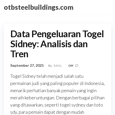
Skip
otbsteelbuildings.com
to
the
content
Data Pengeluaran Togel
Sidney: Analisis dan
Tren
September 27, 2025
By
RAf4L
Off
Togel Sidney telah menjadi salah satu
permainan judi yang paling populer di Indonesia,
menarik perhatian banyak pemain yang ingin
meraih keberuntungan. Dengan berbagai pilihan
yang ditawarkan, seperti togel sydney dan toto
sdy, para pemain dapat dengan mudah