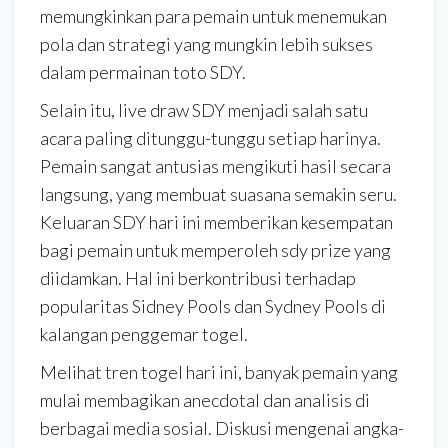
memungkinkan para pemain untuk menemukan
pola dan strategi yang mungkin lebih sukses
dalam permainan toto SDY.
Selain itu, live draw SDY menjadi salah satu
acara paling ditunggu-tunggu setiap harinya.
Pemain sangat antusias mengikuti hasil secara
langsung, yang membuat suasana semakin seru.
Keluaran SDY hari ini memberikan kesempatan
bagi pemain untuk memperoleh sdy prize yang
diidamkan. Hal ini berkontribusi terhadap
popularitas Sidney Pools dan Sydney Pools di
kalangan penggemar togel.
Melihat tren togel hari ini, banyak pemain yang
mulai membagikan anecdotal dan analisis di
berbagai media sosial. Diskusi mengenai angka-