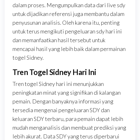
dalam proses. Mengumpulkan data dari live sdy
untuk dijadikan referensi juga membantu dalam
penyusunan analisis. Oleh karena itu, penting
untuk terus mengikuti pengeluaran sdy hari ini
dan memanfaatkan hasil tersebut untuk
mencapai hasil yang lebih baik dalam permainan
togel Sidney.
Tren Togel Sidney Hari Ini
Tren togel Sidney hari ini menunjukkan
peningkatan minat yang signifikan di kalangan
pemain. Dengan banyaknya informasi yang
tersedia mengenai pengeluaran SDY dan
keluaran SDY terbaru, para pemain dapat lebih
mudah menganalisis dan membuat prediksi yang
lebih akurat. Data SDY yang terus diperbarui