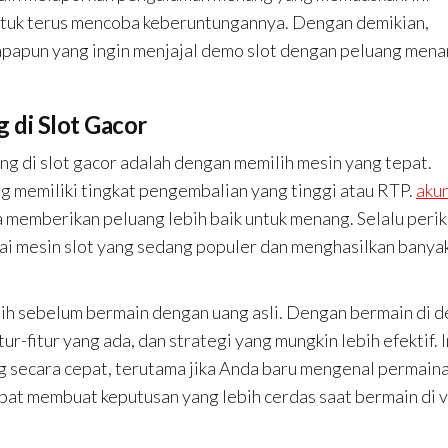
ntuk terus mencoba keberuntungannya. Dengan demikian,
iapapun yang ingin menjajal demo slot dengan peluang men
di Slot Gacor
ng di slot gacor adalah dengan memilih mesin yang tepat.
ng memiliki tingkat pengembalian yang tinggi atau RTP.
aku
 memberikan peluang lebih baik untuk menang. Selalu peri
ai mesin slot yang sedang populer dan menghasilkan banya
latih sebelum bermain dengan uang asli. Dengan bermain di 
ur-fitur yang ada, dan strategi yang mungkin lebih efektif. I
 secara cepat, terutama jika Anda baru mengenal permain
at membuat keputusan yang lebih cerdas saat bermain di v