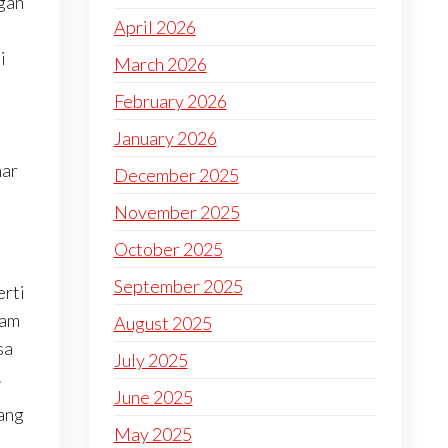
gan
April 2026
i
March 2026
February 2026
January 2026
mar
December 2025
November 2025
October 2025
September 2025
erti
lam
August 2025
sa
July 2025
.
June 2025
yang
May 2025