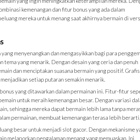
pemain yang ingin meningkatkan keterampilan mereka. Den
ombinasi kemenangan dan fitur bonus yang ada dalam
peluang mereka untuk menang saat akhirnya bermain di vers
s
 yang menyenangkan dan mengasyikkan bagi para pengge
dan tema yang menarik. Dengan desain yang ceria dan penuh
main dan menciptakan suasana bermain yang positif. Grafis
menjadikan setiap putaran semakin menarik.
bonus yang ditawarkan dalam permainan ini. Fitur-fitur sep
 pemain untuk meraih kemenangan besar. Dengan variasi da
ain, sehingga mereka dapat bermain lebih lama tanpa mera
dalam permainan, membuat kemenangan terasa lebih berarti
peluang besar untuk menjadi slot gacor. Dengan mekanisme 
main melaporkan pengalaman menang yang memuaskan. Ini