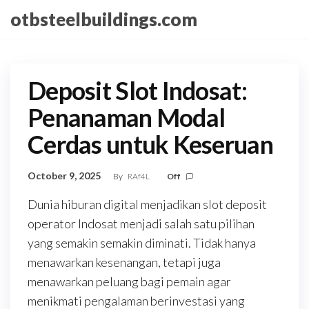
Skip
otbsteelbuildings.com
to
the
content
Deposit Slot Indosat:
Penanaman Modal
Cerdas untuk Keseruan
October 9, 2025
By
RAf4L
Off
Dunia hiburan digital menjadikan slot deposit
operator Indosat menjadi salah satu pilihan
yang semakin semakin diminati. Tidak hanya
menawarkan kesenangan, tetapi juga
menawarkan peluang bagi pemain agar
menikmati pengalaman berinvestasi yang