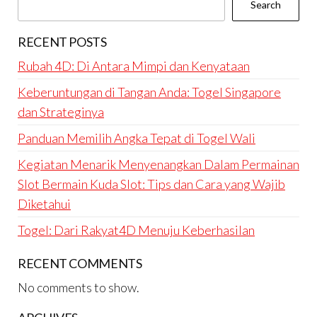
Search
RECENT POSTS
Rubah 4D: Di Antara Mimpi dan Kenyataan
Keberuntungan di Tangan Anda: Togel Singapore
dan Strateginya
Panduan Memilih Angka Tepat di Togel Wali
Kegiatan Menarik Menyenangkan Dalam Permainan
Slot Bermain Kuda Slot: Tips dan Cara yang Wajib
Diketahui
Togel: Dari Rakyat4D Menuju Keberhasilan
RECENT COMMENTS
No comments to show.