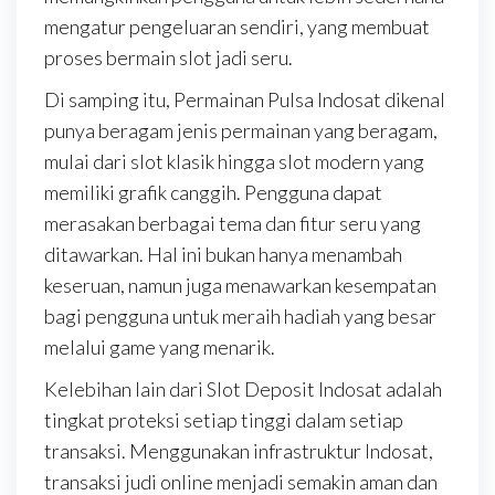
mengatur pengeluaran sendiri, yang membuat
proses bermain slot jadi seru.
Di samping itu, Permainan Pulsa Indosat dikenal
punya beragam jenis permainan yang beragam,
mulai dari slot klasik hingga slot modern yang
memiliki grafik canggih. Pengguna dapat
merasakan berbagai tema dan fitur seru yang
ditawarkan. Hal ini bukan hanya menambah
keseruan, namun juga menawarkan kesempatan
bagi pengguna untuk meraih hadiah yang besar
melalui game yang menarik.
Kelebihan lain dari Slot Deposit Indosat adalah
tingkat proteksi setiap tinggi dalam setiap
transaksi. Menggunakan infrastruktur Indosat,
transaksi judi online menjadi semakin aman dan