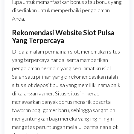
lupa untuk memanfaatkan bonus atau bonus yang
disediakan untuk memperbaiki pengalaman
Anda.
Rekomendasi Website Slot Pulsa
Yang Terpercaya
Di dalam alam permainan slot, menemukan situs
yang terpercaya handal serta memberikan
pengalaman bermain yang seru amat krusial.
Salah satu pilihan yang direkomendasikan ialah
situs slot deposit pulsa yang memiliki nama baik
di kalangan gamer. Situs-situs ini kerap
menawarkan banyak bonus menarik beserta
tawaran bagi gamer baru, sehingga sangatlah
menguntungkan bagi mereka yang ingin ingin
mengetes peruntungan melalui permainan slot