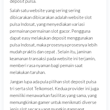
deposit pulsa.
Salah satu website yang sering sering
dibicarakan dibicarakan adalah website slot
pulsa Indosat, yang menyediakan variasi
permainan permainan slot gacor. Pengguna
dapat easy melakukan deposit menggunakan
pulsa Indosat, maka prosesnya prosesnya lebih
mudah praktis dan cepat . Selain itu, jaminan
keamanan transaksi pada website ini terjamin,
memberi rasa nyaman bagi pemain saat
melakukan taruhan.
Jangan lupa ada pula pilihan slot deposit pulsa
tri serta slot Telkomsel. Kedua provider ini juga
memiliki menawarkan fasilitas yang sama, yang
memungkinkan gamer untuk menikmati diverse
jenis slot secara yang mungkin gampang.