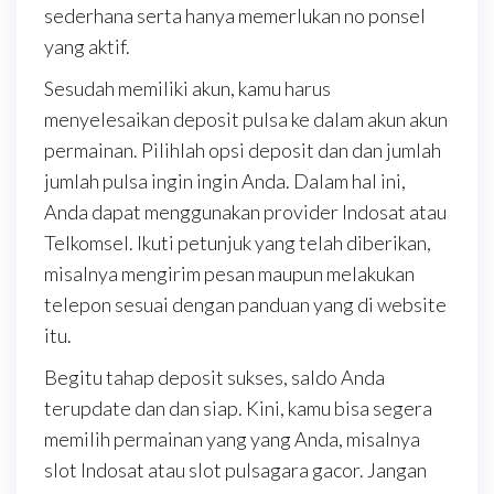
sederhana serta hanya memerlukan no ponsel
yang aktif.
Sesudah memiliki akun, kamu harus
menyelesaikan deposit pulsa ke dalam akun akun
permainan. Pilihlah opsi deposit dan dan jumlah
jumlah pulsa ingin ingin Anda. Dalam hal ini,
Anda dapat menggunakan provider Indosat atau
Telkomsel. Ikuti petunjuk yang telah diberikan,
misalnya mengirim pesan maupun melakukan
telepon sesuai dengan panduan yang di website
itu.
Begitu tahap deposit sukses, saldo Anda
terupdate dan dan siap. Kini, kamu bisa segera
memilih permainan yang yang Anda, misalnya
slot Indosat atau slot pulsagara gacor. Jangan