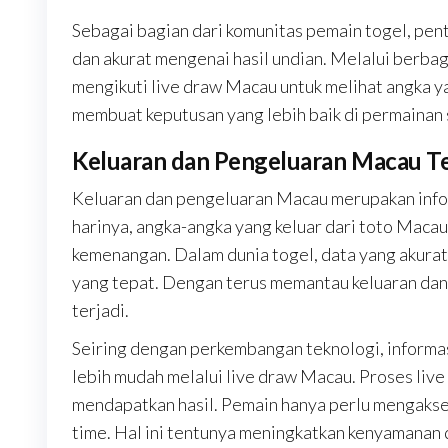
Sebagai bagian dari komunitas pemain togel, pen
dan akurat mengenai hasil undian. Melalui berbag
mengikuti live draw Macau untuk melihat angka ya
membuat keputusan yang lebih baik di permainan 
Keluaran dan Pengeluaran Macau T
Keluaran dan pengeluaran Macau merupakan inform
harinya, angka-angka yang keluar dari toto Maca
kemenangan. Dalam dunia togel, data yang akura
yang tepat. Dengan terus memantau keluaran dan
terjadi.
Seiring dengan perkembangan teknologi, informa
lebih mudah melalui live draw Macau. Proses liv
mendapatkan hasil. Pemain hanya perlu mengakse
time. Hal ini tentunya meningkatkan kenyamanan 