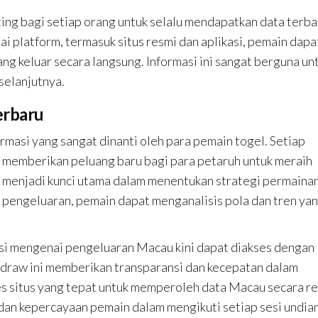
ting bagi setiap orang untuk selalu mendapatkan data terba
ai platform, termasuk situs resmi dan aplikasi, pemain dapa
ng keluar secara langsung. Informasi ini sangat berguna un
selanjutnya.
erbaru
asi yang sangat dinanti oleh para pemain togel. Setiap
u memberikan peluang baru bagi para petaruh untuk meraih
t menjadi kunci utama dalam menentukan strategi permaina
 pengeluaran, pemain dapat menganalisis pola dan tren ya
si mengenai pengeluaran Macau kini dapat diakses dengan
e draw ini memberikan transparansi dan kecepatan dalam
s situs yang tepat untuk memperoleh data Macau secara re
dan kepercayaan pemain dalam mengikuti setiap sesi undian