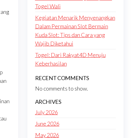
.
Togel Wali
tang
Kegiatan Menarik Menyenangkan
Dalam Permainan Slot Bermain
Kuda Slot: Tips dan Cara yang
Wajib Diketahui
Togel: Dari Rakyat4D Menuju
Keberhasilan
ap
RECENT COMMENTS
nan
No comments to show.
inan
ARCHIVES
July 2026
cau
June 2026
May 2026