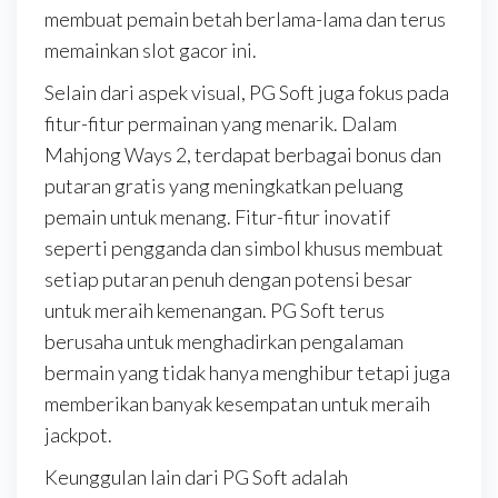
membuat pemain betah berlama-lama dan terus
memainkan slot gacor ini.
Selain dari aspek visual, PG Soft juga fokus pada
fitur-fitur permainan yang menarik. Dalam
Mahjong Ways 2, terdapat berbagai bonus dan
putaran gratis yang meningkatkan peluang
pemain untuk menang. Fitur-fitur inovatif
seperti pengganda dan simbol khusus membuat
setiap putaran penuh dengan potensi besar
untuk meraih kemenangan. PG Soft terus
berusaha untuk menghadirkan pengalaman
bermain yang tidak hanya menghibur tetapi juga
memberikan banyak kesempatan untuk meraih
jackpot.
Keunggulan lain dari PG Soft adalah