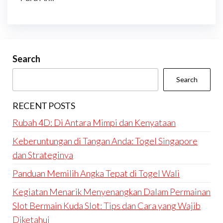
Search
Search
RECENT POSTS
Rubah 4D: Di Antara Mimpi dan Kenyataan
Keberuntungan di Tangan Anda: Togel Singapore
dan Strateginya
Panduan Memilih Angka Tepat di Togel Wali
Kegiatan Menarik Menyenangkan Dalam Permainan
Slot Bermain Kuda Slot: Tips dan Cara yang Wajib
Diketahui