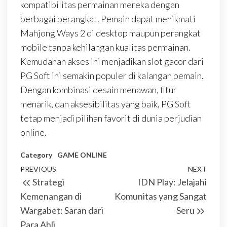
kompatibilitas permainan mereka dengan
berbagai perangkat. Pemain dapat menikmati
Mahjong Ways 2 di desktop maupun perangkat
mobile tanpa kehilangan kualitas permainan.
Kemudahan akses ini menjadikan slot gacor dari
PG Soft ini semakin populer di kalangan pemain.
Dengan kombinasi desain menawan, fitur
menarik, dan aksesibilitas yang baik, PG Soft
tetap menjadi pilihan favorit di dunia perjudian
online.
Category
GAME ONLINE
Post
Previous
PREVIOUS
NEXT
Next
Strategi
IDN Play: Jelajahi
navigation
Post
Post
Kemenangan di
Komunitas yang Sangat
Wargabet: Saran dari
Seru
Para Ahli