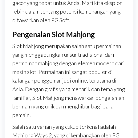
gacor yang tepat untuk Anda. Mari kita eksplor
lebih dalam tentang potensi kemenangan yang
ditawarkan oleh PG Soft.
Pengenalan Slot Mahjong
Slot Mahjong merupakan salah satu permainan
yang menggabungkan unsur tradisional dari
permainan mahjong dengan elemen modern dari
mesin slot. Permainan ini sangat populer di
kalangan penggemar judi online, terutama di
Asia. Dengan grafis yang menarik dan tema yang
familiar, Slot Mahjong menawarkan pengalaman
bermain yang unik dan menghibur bagi para
pemain.
Salah satu varian yang cukup terkenal adalah
Mahjong Ways 2, yang dikembangkan oleh PG