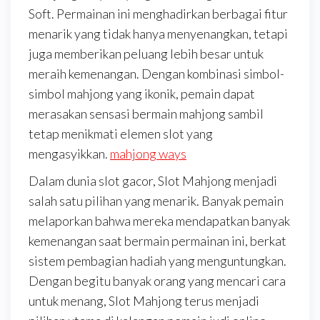
Soft. Permainan ini menghadirkan berbagai fitur
menarik yang tidak hanya menyenangkan, tetapi
juga memberikan peluang lebih besar untuk
meraih kemenangan. Dengan kombinasi simbol-
simbol mahjong yang ikonik, pemain dapat
merasakan sensasi bermain mahjong sambil
tetap menikmati elemen slot yang
mengasyikkan.
mahjong ways
Dalam dunia slot gacor, Slot Mahjong menjadi
salah satu pilihan yang menarik. Banyak pemain
melaporkan bahwa mereka mendapatkan banyak
kemenangan saat bermain permainan ini, berkat
sistem pembagian hadiah yang menguntungkan.
Dengan begitu banyak orang yang mencari cara
untuk menang, Slot Mahjong terus menjadi