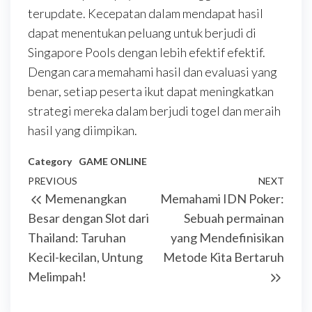
terupdate. Kecepatan dalam mendapat hasil
dapat menentukan peluang untuk berjudi di
Singapore Pools dengan lebih efektif efektif.
Dengan cara memahami hasil dan evaluasi yang
benar, setiap peserta ikut dapat meningkatkan
strategi mereka dalam berjudi togel dan meraih
hasil yang diimpikan.
Category
GAME ONLINE
Post
Previous
PREVIOUS
NEXT
Next
Memenangkan
Memahami IDN Poker:
navigation
Post
Post
Besar dengan Slot dari
Sebuah permainan
Thailand: Taruhan
yang Mendefinisikan
Kecil-kecilan, Untung
Metode Kita Bertaruh
Melimpah!