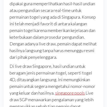
dipakai guna memperlihatkan hasil-hasil undian
atau pengundian secara real-time untuk
permainan togel yang ada di Singapura. Konsep
ini telah menjadi favorit di antara kalangan
pemain togel karena memberikan kejelasan dan
keterbukaan dalam prosedur pengundian.
Dengan adanya live draw, pemain dapat melihat
hasilnya langsung tanpa harus menunggu resmi
dari pihak penyelenggara.
Di live draw Singapore, hasil undian untuk
beragam jenis permainan togel, seperti togel
4D, ditayangkan langsung. Ini memungkinkan
pemain untuk segera mengetahui nomor-nomor
yang keluar dan hasilnya.
singapore pools
Live
draw SGP menawarkan pengalaman yang lebih
mengasyikkan sebab tiap pemain dapat