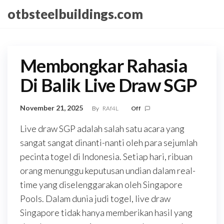
Skip
otbsteelbuildings.com
to
the
content
Membongkar Rahasia
Di Balik Live Draw SGP
November 21, 2025
By
RAf4L
Off
Live draw SGP adalah salah satu acara yang
sangat sangat dinanti-nanti oleh para sejumlah
pecinta togel di Indonesia. Setiap hari, ribuan
orang menunggu keputusan undian dalam real-
time yang diselenggarakan oleh Singapore
Pools. Dalam dunia judi togel, live draw
Singapore tidak hanya memberikan hasil yang