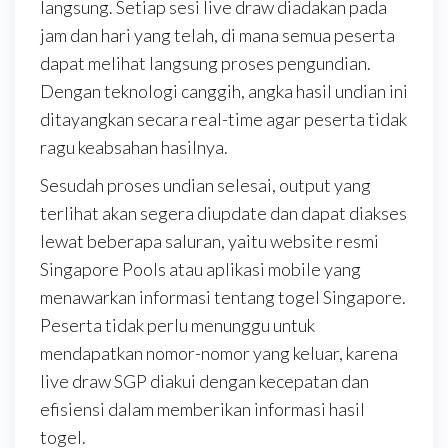
langsung. Setiap sesi live draw diadakan pada
jam dan hari yang telah, di mana semua peserta
dapat melihat langsung proses pengundian.
Dengan teknologi canggih, angka hasil undian ini
ditayangkan secara real-time agar peserta tidak
ragu keabsahan hasilnya.
Sesudah proses undian selesai, output yang
terlihat akan segera diupdate dan dapat diakses
lewat beberapa saluran, yaitu website resmi
Singapore Pools atau aplikasi mobile yang
menawarkan informasi tentang togel Singapore.
Peserta tidak perlu menunggu untuk
mendapatkan nomor-nomor yang keluar, karena
live draw SGP diakui dengan kecepatan dan
efisiensi dalam memberikan informasi hasil
togel.