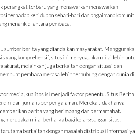
suk perangkat terbaru yang menawarkan menawarkan
asi terhadap kehidupan sehari-hari dan bagaimana komunit
ang menarik di antara pembaca.
 satu sumber berita yang diandalkan masyarakat. Menggunaka
is yang komprehensif, situs ini menyuguhkan nilai lebih unt
a akurat, melainkan juga berkaitan dengan situasi dan
i membuat pembaca merasa lebih terhubung dengan dunia di
r media, kualitas isi menjadi faktor penentu. Situs Berita
erdiri dari jurnalis berpengalaman. Mereka tidak hanya
 memberikan berita yang berimbang dan bermartabat.
ng merupakan nilai berharga bagi kelangsungan situs.
 terutama berkaitan dengan masalah distribusi informasi y