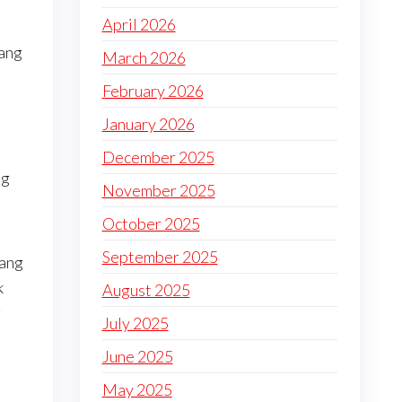
April 2026
yang
March 2026
February 2026
January 2026
December 2025
ng
November 2025
October 2025
September 2025
tang
k
August 2025
g
July 2025
June 2025
May 2025