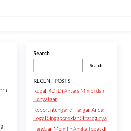
Search
Search
RECENT POSTS
baru
Rubah 4D: Di Antara Mimpi dan
Kenyataan
Keberuntungan di Tangan Anda:
Togel Singapore dan Strateginya
ng
Panduan Memilih Angka Tepat di