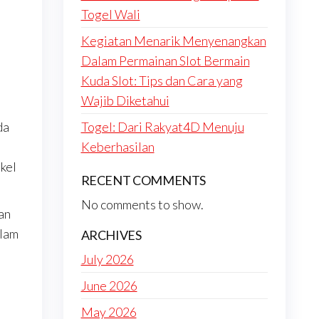
Togel Wali
Kegiatan Menarik Menyenangkan
Dalam Permainan Slot Bermain
Kuda Slot: Tips dan Cara yang
Wajib Diketahui
da
Togel: Dari Rakyat4D Menuju
Keberhasilan
ikel
RECENT COMMENTS
No comments to show.
an
alam
ARCHIVES
July 2026
June 2026
May 2026