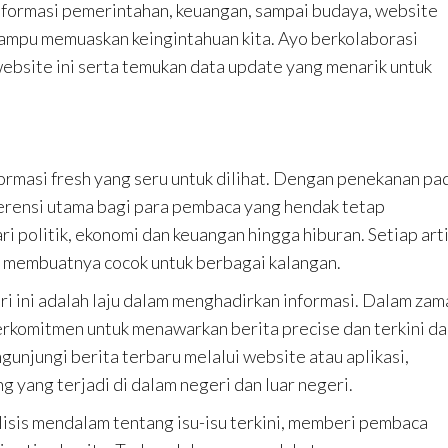
informasi pemerintahan, keuangan, sampai budaya, website
mampu memuaskan keingintahuan kita. Ayo berkolaborasi
ebsite ini serta temukan data update yang menarik untuk
ormasi fresh yang seru untuk dilihat. Dengan penekanan pa
 referensi utama bagi para pembaca yang hendak tetap
i politik, ekonomi dan keuangan hingga hiburan. Setiap art
s, membuatnya cocok untuk berbagai kalangan.
ari ini adalah laju dalam menghadirkan informasi. Dalam zam
i berkomitmen untuk menawarkan berita precise dan terkini d
njungi berita terbaru melalui website atau aplikasi,
g yang terjadi di dalam negeri dan luar negeri.
lisis mendalam tentang isu-isu terkini, memberi pembaca