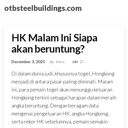
Skip
otbsteelbuildings.com
to
the
content
HK Malam Ini Siapa
akan beruntung?
December 3, 2025
By
RAf4L
Off
Di dalam dunia judi, khususnya togel, Hongkong
menjadi di antara pasar paling diminati. Malam
ini, para pemain togel akan menunggu keluaran
Hongkong terkini sebagai harapan dalam meraih
angka beruntung. Dengan beragam data
mengenai pengeluaran HK, angka Hongkong,
serta rekor HK sebelumnya, pemain semakin