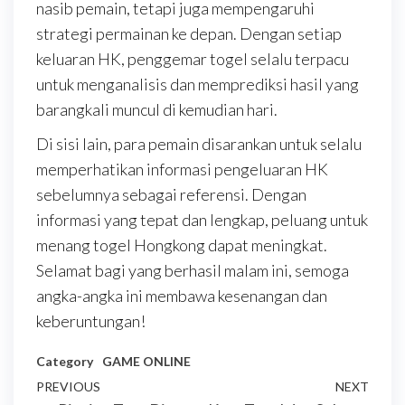
nasib pemain, tetapi juga mempengaruhi
strategi permainan ke depan. Dengan setiap
keluaran HK, penggemar togel selalu terpacu
untuk menganalisis dan memprediksi hasil yang
barangkali muncul di kemudian hari.
Di sisi lain, para pemain disarankan untuk selalu
memperhatikan informasi pengeluaran HK
sebelumnya sebagai referensi. Dengan
informasi yang tepat dan lengkap, peluang untuk
menang togel Hongkong dapat meningkat.
Selamat bagi yang berhasil malam ini, semoga
angka-angka ini membawa kesenangan dan
keberuntungan!
Category
GAME ONLINE
Post
Previous
PREVIOUS
NEXT
Next