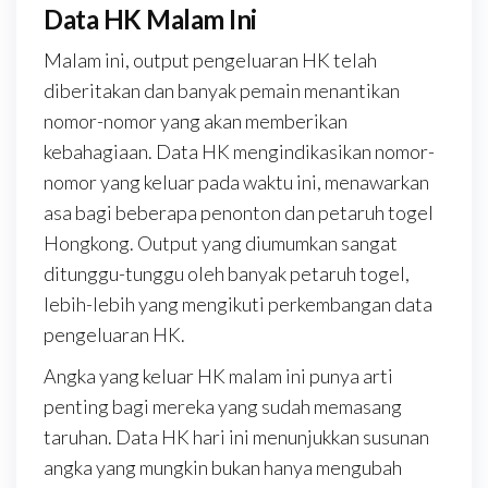
Data HK Malam Ini
Malam ini, output pengeluaran HK telah
diberitakan dan banyak pemain menantikan
nomor-nomor yang akan memberikan
kebahagiaan. Data HK mengindikasikan nomor-
nomor yang keluar pada waktu ini, menawarkan
asa bagi beberapa penonton dan petaruh togel
Hongkong. Output yang diumumkan sangat
ditunggu-tunggu oleh banyak petaruh togel,
lebih-lebih yang mengikuti perkembangan data
pengeluaran HK.
Angka yang keluar HK malam ini punya arti
penting bagi mereka yang sudah memasang
taruhan. Data HK hari ini menunjukkan susunan
angka yang mungkin bukan hanya mengubah