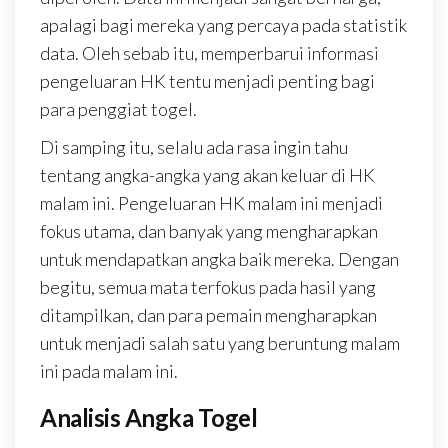
apalagi bagi mereka yang percaya pada statistik
data. Oleh sebab itu, memperbarui informasi
pengeluaran HK tentu menjadi penting bagi
para penggiat togel.
Di samping itu, selalu ada rasa ingin tahu
tentang angka-angka yang akan keluar di HK
malam ini. Pengeluaran HK malam ini menjadi
fokus utama, dan banyak yang mengharapkan
untuk mendapatkan angka baik mereka. Dengan
begitu, semua mata terfokus pada hasil yang
ditampilkan, dan para pemain mengharapkan
untuk menjadi salah satu yang beruntung malam
ini pada malam ini.
Analisis Angka Togel