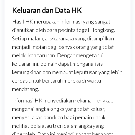
Keluaran dan Data HK
Hasil HK merupakan informasi yang sangat
dianutkan oleh para pecinta togel Hongkong.
Setiap malam, angka-angka yang ditampilkan
menjadi impian bagi banyak orang yang telah
melakukan taruhan. Dengan mengetahui
keluaran ini, pemain dapat menganalisis
kemungkinan dan membuat keputusan yang lebih
cerdas untuk bertaruh mereka di waktu
mendatang.
Informasi HK menyediakan rekaman lengkap
mengenai angka-angka yang telah keluar,
menyediakan panduan bagi pemain untuk
melihat pola atau tren dalam angka yang
diperoleh. Data ini menjadi sangat berharga,