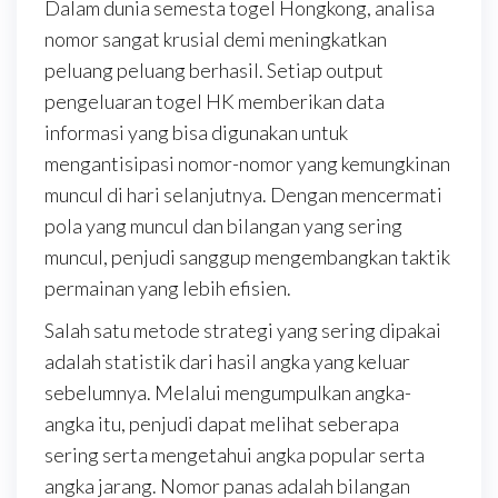
Dalam dunia semesta togel Hongkong, analisa
nomor sangat krusial demi meningkatkan
peluang peluang berhasil. Setiap output
pengeluaran togel HK memberikan data
informasi yang bisa digunakan untuk
mengantisipasi nomor-nomor yang kemungkinan
muncul di hari selanjutnya. Dengan mencermati
pola yang muncul dan bilangan yang sering
muncul, penjudi sanggup mengembangkan taktik
permainan yang lebih efisien.
Salah satu metode strategi yang sering dipakai
adalah statistik dari hasil angka yang keluar
sebelumnya. Melalui mengumpulkan angka-
angka itu, penjudi dapat melihat seberapa
sering serta mengetahui angka popular serta
angka jarang. Nomor panas adalah bilangan