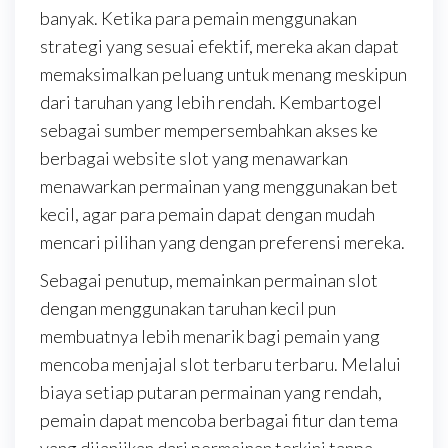
banyak. Ketika para pemain menggunakan
strategi yang sesuai efektif, mereka akan dapat
memaksimalkan peluang untuk menang meskipun
dari taruhan yang lebih rendah. Kembartogel
sebagai sumber mempersembahkan akses ke
berbagai website slot yang menawarkan
menawarkan permainan yang menggunakan bet
kecil, agar para pemain dapat dengan mudah
mencari pilihan yang dengan preferensi mereka.
Sebagai penutup, memainkan permainan slot
dengan menggunakan taruhan kecil pun
membuatnya lebih menarik bagi pemain yang
mencoba menjajal slot terbaru terbaru. Melalui
biaya setiap putaran permainan yang rendah,
pemain dapat mencoba berbagai fitur dan tema