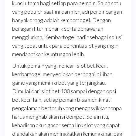
kunci utama bagi setiap para pemain. Salah satu
yang populer saat ini dan menjadi perbincangan
banyak orang adalah kembartogel. Dengan
beragam fitur menarik serta penawaran
menggiurkan, Kembartogel hadir sebagai solusi
yang tepat untuk para pencinta slot yang ingin
mendapatkan keuntungan lebih.
Untuk pemain yang mencari slot bet kecil,
kembartogel menyediakan berbagai pilihan
game yang memiliki bet yang terjangkau.
Dimulai dari slot bet 100 sampai dengan opsi
bet kecil lain, setiap pemain bisa menikmati
pengalaman bertaruh yang mengasyikkan tanpa
harus menghabiskan isi dompet. Selain itu,
kehadiran akun gacor serta link slot yang dapat
diandalkan akan meningkatkan kemungkinan bagi