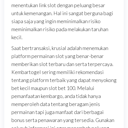
menentukan link slot dengan peluang besar
untuk kemenangan. Hal ini sangat berguna bagi
siapa saja yang ingin meminimalkan risiko
meminimalkan risiko pada melakukan taruhan
kecil.
Saat bertransaksi, krusial adalah menemukan
platform permainan slot yang benar-benar
memberikan slot terbaru dan serta terpercaya.
Kembartogel sering memiliki rekomendasi
tentang platform terbaik yang dapat menyokong
bet kecil maupun slot bet 100. Melalui
pemanfaatan kembargo, anda tidak hanya
memperoleh data tentang beragam jenis
permainan tapi juga manfaat dari berbagai
bonus serta penawaran yang tersedia. Gunakan