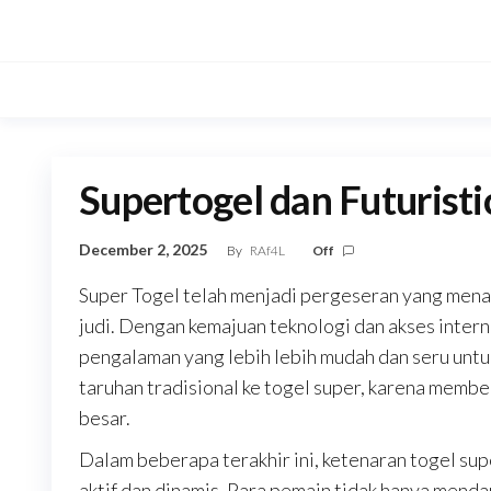
Skip
to
the
content
Supertogel dan Futuristi
December 2, 2025
By
RAf4L
Off
Super Togel telah menjadi pergeseran yang menar
judi. Dengan kemajuan teknologi dan akses inter
pengalaman yang lebih lebih mudah dan seru untuk
taruhan tradisional ke togel super, karena memb
besar.
Dalam beberapa terakhir ini, ketenaran togel sup
aktif dan dinamis. Para pemain tidak hanya menda