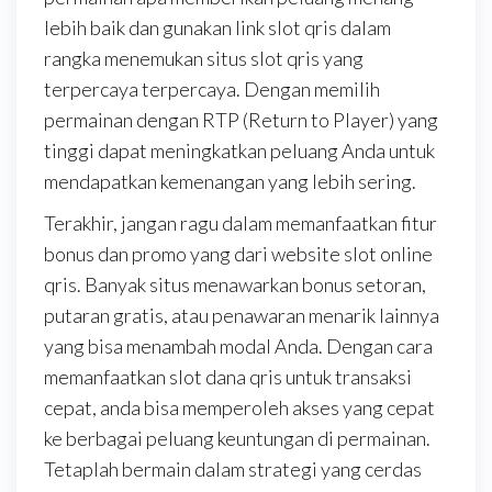
lebih baik dan gunakan link slot qris dalam
rangka menemukan situs slot qris yang
terpercaya terpercaya. Dengan memilih
permainan dengan RTP (Return to Player) yang
tinggi dapat meningkatkan peluang Anda untuk
mendapatkan kemenangan yang lebih sering.
Terakhir, jangan ragu dalam memanfaatkan fitur
bonus dan promo yang dari website slot online
qris. Banyak situs menawarkan bonus setoran,
putaran gratis, atau penawaran menarik lainnya
yang bisa menambah modal Anda. Dengan cara
memanfaatkan slot dana qris untuk transaksi
cepat, anda bisa memperoleh akses yang cepat
ke berbagai peluang keuntungan di permainan.
Tetaplah bermain dalam strategi yang cerdas