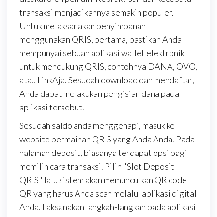
transaksi menjadikannya semakin populer.
Untuk melaksanakan penyimpanan
menggunakan QRIS, pertama, pastikan Anda
mempunyai sebuah aplikasi wallet elektronik
untuk mendukung QRIS, contohnya DANA, OVO,
atau LinkAja. Sesudah download dan mendaftar,
Anda dapat melakukan pengisian dana pada
aplikasi tersebut.
Sesudah saldo anda menggenapi, masuk ke
website permainan QRIS yang Anda Anda. Pada
halaman deposit, biasanya terdapat opsi bagi
memilih cara transaksi. Pilih "Slot Deposit
QRIS" lalu sistem akan memunculkan QR code
QR yang harus Anda scan melalui aplikasi digital
Anda. Laksanakan langkah-langkah pada aplikasi