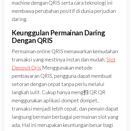
machine dengan QRIS serta cara teknologi ini
membawa perubahan positif di dunia perjudian
daring.
Keunggulan Permainan Daring
Dengan QRIS
Permainan online QRIS menawarkan kemudahan
transaksi yang mestinya instan dan mudah.
Slot
Deposit Qris
Menggunakan metode
pembayaran QRIS, pengguna dapat membuat
setoran dengan cepat tanpa perlu melalui
langkah sulit. Cukup hanya meng扫 QR QR
menggunakan aplikasi dompet dompet,
transaksi menjadi lebih cepat, dan pemain dapat
langsung bermain berbagai permainan slot yang
ada. Hal ini merupakan keuntungan besar bagi