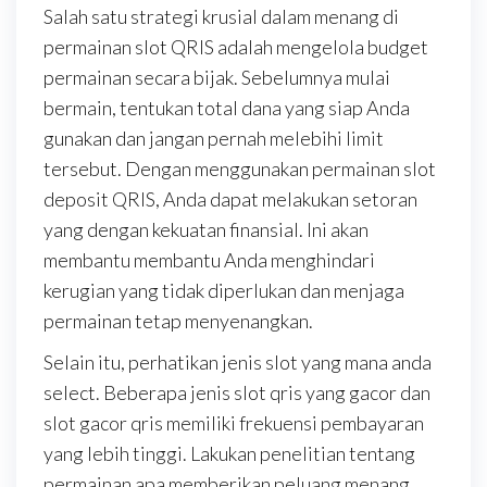
Salah satu strategi krusial dalam menang di
permainan slot QRIS adalah mengelola budget
permainan secara bijak. Sebelumnya mulai
bermain, tentukan total dana yang siap Anda
gunakan dan jangan pernah melebihi limit
tersebut. Dengan menggunakan permainan slot
deposit QRIS, Anda dapat melakukan setoran
yang dengan kekuatan finansial. Ini akan
membantu membantu Anda menghindari
kerugian yang tidak diperlukan dan menjaga
permainan tetap menyenangkan.
Selain itu, perhatikan jenis slot yang mana anda
select. Beberapa jenis slot qris yang gacor dan
slot gacor qris memiliki frekuensi pembayaran
yang lebih tinggi. Lakukan penelitian tentang
permainan apa memberikan peluang menang