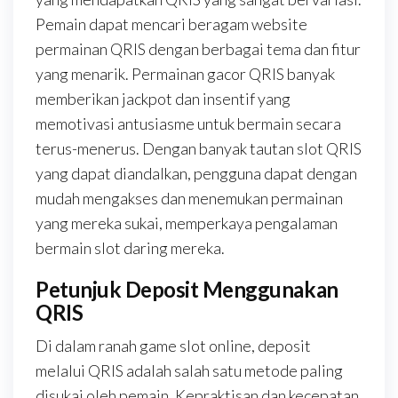
Pemain dapat mencari beragam website
permainan QRIS dengan berbagai tema dan fitur
yang menarik. Permainan gacor QRIS banyak
memberikan jackpot dan insentif yang
memotivasi antusiasme untuk bermain secara
terus-menerus. Dengan banyak tautan slot QRIS
yang dapat diandalkan, pengguna dapat dengan
mudah mengakses dan menemukan permainan
yang mereka sukai, memperkaya pengalaman
bermain slot daring mereka.
Petunjuk Deposit Menggunakan
QRIS
Di dalam ranah game slot online, deposit
melalui QRIS adalah salah satu metode paling
disukai oleh pemain. Kepraktisan dan kecepatan