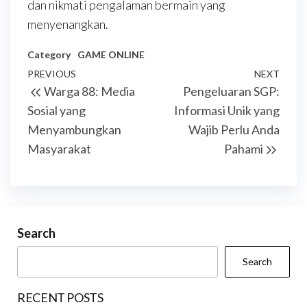
dan nikmati pengalaman bermain yang
menyenangkan.
Category
GAME ONLINE
Post
Previous
PREVIOUS
NEXT
Next
Warga 88: Media
Pengeluaran SGP:
navigation
Post
Post
Sosial yang
Informasi Unik yang
Menyambungkan
Wajib Perlu Anda
Masyarakat
Pahami
Search
Search
RECENT POSTS