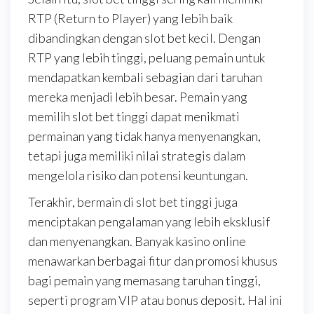
RTP (Return to Player) yang lebih baik
dibandingkan dengan slot bet kecil. Dengan
RTP yang lebih tinggi, peluang pemain untuk
mendapatkan kembali sebagian dari taruhan
mereka menjadi lebih besar. Pemain yang
memilih slot bet tinggi dapat menikmati
permainan yang tidak hanya menyenangkan,
tetapi juga memiliki nilai strategis dalam
mengelola risiko dan potensi keuntungan.
Terakhir, bermain di slot bet tinggi juga
menciptakan pengalaman yang lebih eksklusif
dan menyenangkan. Banyak kasino online
menawarkan berbagai fitur dan promosi khusus
bagi pemain yang memasang taruhan tinggi,
seperti program VIP atau bonus deposit. Hal ini