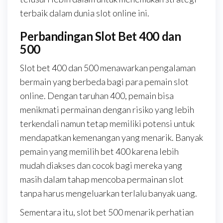
terbaik dalam dunia slot online ini.
Perbandingan Slot Bet 400 dan
500
Slot bet 400 dan 500 menawarkan pengalaman
bermain yang berbeda bagi para pemain slot
online. Dengan taruhan 400, pemain bisa
menikmati permainan dengan risiko yang lebih
terkendali namun tetap memiliki potensi untuk
mendapatkan kemenangan yang menarik. Banyak
pemain yang memilih bet 400 karena lebih
mudah diakses dan cocok bagi mereka yang
masih dalam tahap mencoba permainan slot
tanpa harus mengeluarkan terlalu banyak uang.
Sementara itu, slot bet 500 menarik perhatian