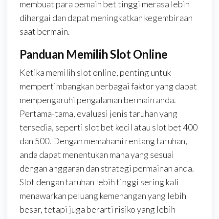
membuat para pemain bet tinggi merasa lebih
dihargai dan dapat meningkatkan kegembiraan
saat bermain.
Panduan Memilih Slot Online
Ketika memilih slot online, penting untuk
mempertimbangkan berbagai faktor yang dapat
mempengaruhi pengalaman bermain anda.
Pertama-tama, evaluasi jenis taruhan yang
tersedia, seperti slot bet kecil atau slot bet 400
dan 500. Dengan memahami rentang taruhan,
anda dapat menentukan mana yang sesuai
dengan anggaran dan strategi permainan anda.
Slot dengan taruhan lebih tinggi sering kali
menawarkan peluang kemenangan yang lebih
besar, tetapi juga berarti risiko yang lebih