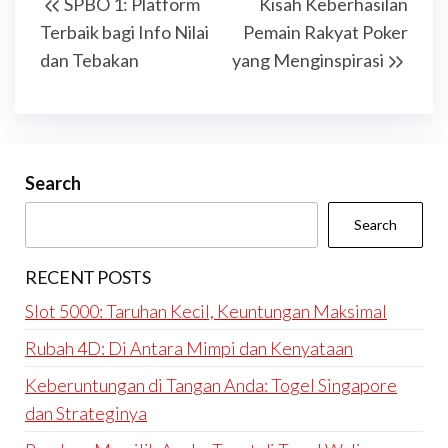
SPBO 1: Platform
Kisah Keberhasilan
navigation
Post
Post
Terbaik bagi Info Nilai
Pemain Rakyat Poker
dan Tebakan
yang Menginspirasi
Search
Search
RECENT POSTS
Slot 5000: Taruhan Kecil, Keuntungan Maksimal
Rubah 4D: Di Antara Mimpi dan Kenyataan
Keberuntungan di Tangan Anda: Togel Singapore
dan Strateginya