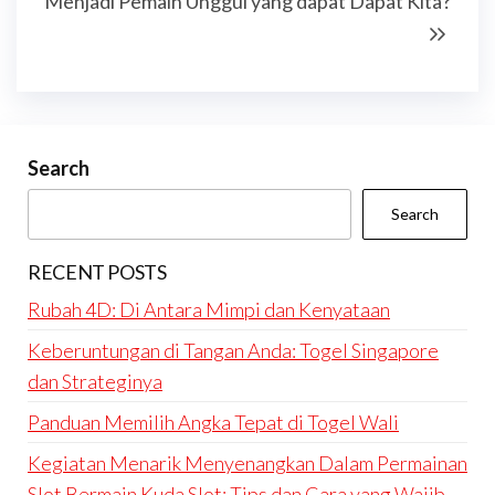
Menjadi Pemain Unggul
yang dapat Dapat Kita?
Search
Search
RECENT POSTS
Rubah 4D: Di Antara Mimpi dan Kenyataan
Keberuntungan di Tangan Anda: Togel Singapore
dan Strateginya
Panduan Memilih Angka Tepat di Togel Wali
Kegiatan Menarik Menyenangkan Dalam Permainan
Slot Bermain Kuda Slot: Tips dan Cara yang Wajib