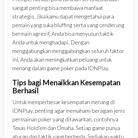
sangat penting bisa membawa manfaat
strategis. Jika kamu dapat mengetahui para
pemain yang suka bluffing serta yang cenderung
bermain agresif, Anda bisa menyusun taktik
Anda untuk menghadapi. Dengan
menggabungkan menggabungkan seluruh faktor
ini, Anda akan meningkatkan peluang untuk
menang dalam game poker pada IDNPlay.
Tips bagi Menaikkan Kesempatan
Berhasil
Untuk memperbesar kesempatan menang di
IDNPlay, penting agar memahami beragam jenis
permainan poker yang ditawarkan, contohnya
Texas Hold’em dan Omaha. Setiap game punya
aturan dan taktik yang berbeda. Sediakan waktu