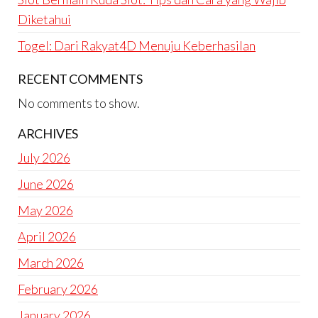
Diketahui
Togel: Dari Rakyat4D Menuju Keberhasilan
RECENT COMMENTS
No comments to show.
ARCHIVES
July 2026
June 2026
May 2026
April 2026
March 2026
February 2026
January 2026