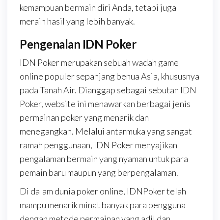
kemampuan bermain diri Anda, tetapi juga
meraih hasil yang lebih banyak.
Pengenalan IDN Poker
IDN Poker merupakan sebuah wadah game
online populer sepanjang benua Asia, khususnya
pada Tanah Air. Dianggap sebagai sebutan IDN
Poker, website ini menawarkan berbagai jenis
permainan poker yang menarik dan
menegangkan. Melalui antarmuka yang sangat
ramah penggunaan, IDN Poker menyajikan
pengalaman bermain yang nyaman untuk para
pemain baru maupun yang berpengalaman.
Di dalam dunia poker online, IDNPoker telah
mampu menarik minat banyak para pengguna
dengan metode permainan yang adil dan