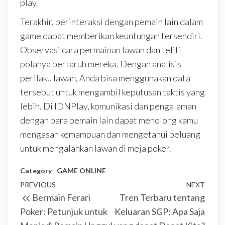
play.
Terakhir, berinteraksi dengan pemain lain dalam
game dapat memberikan keuntungan tersendiri.
Observasi cara permainan lawan dan teliti
polanya bertaruh mereka. Dengan analisis
perilaku lawan, Anda bisa menggunakan data
tersebut untuk mengambil keputusan taktis yang
lebih. Di IDNPlay, komunikasi dan pengalaman
dengan para pemain lain dapat menolong kamu
mengasah kemampuan dan mengetahui peluang
untuk mengalahkan lawan di meja poker.
Category
GAME ONLINE
Post
Previous
PREVIOUS
NEXT
Next
Bermain Ferari
Tren Terbaru tentang
navigation
Post
Post
Poker: Petunjuk untuk
Keluaran SGP: Apa Saja