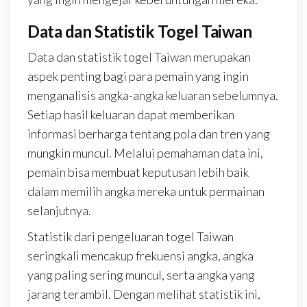
Data dan Statistik Togel Taiwan
Data dan statistik togel Taiwan merupakan
aspek penting bagi para pemain yang ingin
menganalisis angka-angka keluaran sebelumnya.
Setiap hasil keluaran dapat memberikan
informasi berharga tentang pola dan tren yang
mungkin muncul. Melalui pemahaman data ini,
pemain bisa membuat keputusan lebih baik
dalam memilih angka mereka untuk permainan
selanjutnya.
Statistik dari pengeluaran togel Taiwan
seringkali mencakup frekuensi angka, angka
yang paling sering muncul, serta angka yang
jarang terambil. Dengan melihat statistik ini,