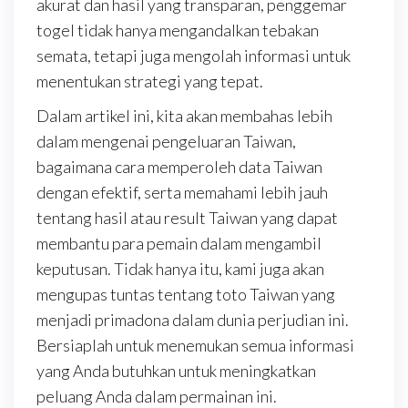
akurat dan hasil yang transparan, penggemar
togel tidak hanya mengandalkan tebakan
semata, tetapi juga mengolah informasi untuk
menentukan strategi yang tepat.
Dalam artikel ini, kita akan membahas lebih
dalam mengenai pengeluaran Taiwan,
bagaimana cara memperoleh data Taiwan
dengan efektif, serta memahami lebih jauh
tentang hasil atau result Taiwan yang dapat
membantu para pemain dalam mengambil
keputusan. Tidak hanya itu, kami juga akan
mengupas tuntas tentang toto Taiwan yang
menjadi primadona dalam dunia perjudian ini.
Bersiaplah untuk menemukan semua informasi
yang Anda butuhkan untuk meningkatkan
peluang Anda dalam permainan ini.