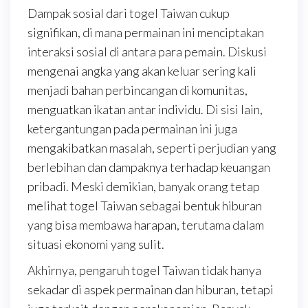
Dampak sosial dari togel Taiwan cukup
signifikan, di mana permainan ini menciptakan
interaksi sosial di antara para pemain. Diskusi
mengenai angka yang akan keluar sering kali
menjadi bahan perbincangan di komunitas,
menguatkan ikatan antar individu. Di sisi lain,
ketergantungan pada permainan ini juga
mengakibatkan masalah, seperti perjudian yang
berlebihan dan dampaknya terhadap keuangan
pribadi. Meski demikian, banyak orang tetap
melihat togel Taiwan sebagai bentuk hiburan
yang bisa membawa harapan, terutama dalam
situasi ekonomi yang sulit.
Akhirnya, pengaruh togel Taiwan tidak hanya
sekadar di aspek permainan dan hiburan, tetapi