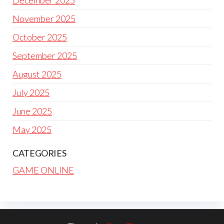
December 2025
November 2025
October 2025
September 2025
August 2025
July 2025
June 2025
May 2025
CATEGORIES
GAME ONLINE