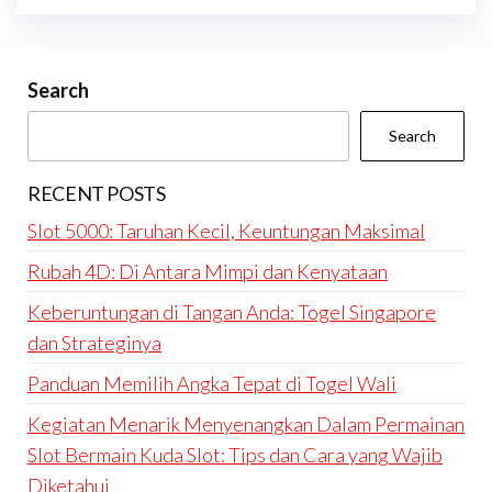
Search
Search
RECENT POSTS
Slot 5000: Taruhan Kecil, Keuntungan Maksimal
Rubah 4D: Di Antara Mimpi dan Kenyataan
Keberuntungan di Tangan Anda: Togel Singapore
dan Strateginya
Panduan Memilih Angka Tepat di Togel Wali
Kegiatan Menarik Menyenangkan Dalam Permainan
Slot Bermain Kuda Slot: Tips dan Cara yang Wajib
Diketahui