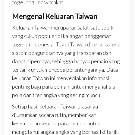
togel bagi masyarakat.
Mengenal Keluaran Taiwan
Keluaran Taiwan merupakan salah satu topik
yang cukup populer di kalangan penggemar
togel di Indonesia. Togel Taiwan dikenal karena
sistem pengundiannya yang transparan dan
dapat dipercaya, sehingga banyak pemain yang
tertarik untuk mencoba peruntungannya. Data
keluaran Taiwan ini menyediakan informasi
penting bagi para pemain untuk menganalisis
pola dan tren angka yang sering muncul.
Setiap hasil keluaran Taiwan biasanya
diumumkan secara rutin, memberikan
kesempatan kepada para pemain untuk
mengetahui angka-angka yang berhasil ditarik.