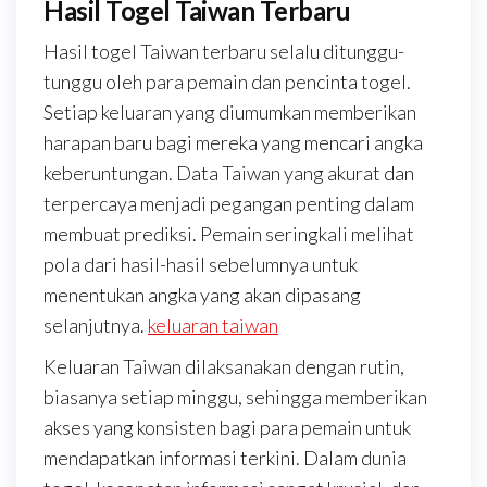
Hasil Togel Taiwan Terbaru
Hasil togel Taiwan terbaru selalu ditunggu-
tunggu oleh para pemain dan pencinta togel.
Setiap keluaran yang diumumkan memberikan
harapan baru bagi mereka yang mencari angka
keberuntungan. Data Taiwan yang akurat dan
terpercaya menjadi pegangan penting dalam
membuat prediksi. Pemain seringkali melihat
pola dari hasil-hasil sebelumnya untuk
menentukan angka yang akan dipasang
selanjutnya.
keluaran taiwan
Keluaran Taiwan dilaksanakan dengan rutin,
biasanya setiap minggu, sehingga memberikan
akses yang konsisten bagi para pemain untuk
mendapatkan informasi terkini. Dalam dunia