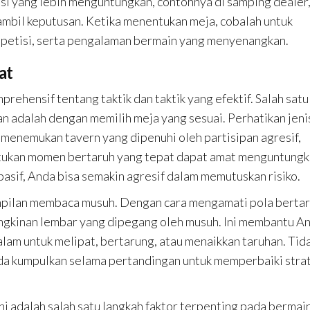
isi yang lebih menguntungkan, contohnya di samping dealer
bil keputusan. Ketika menentukan meja, cobalah untuk
mpetisi, serta pengalaman bermain yang menyenangkan.
at
hensif tentang taktik dan taktik yang efektif. Salah satu
adalah dengan memilih meja yang sesuai. Perhatikan jeni
 menemukan tavern yang dipenuhi oleh partisipan agresif,
entukan momen bertaruh yang tepat dapat amat menguntungk
g pasif, Anda bisa semakin agresif dalam memutuskan risiko.
pilan membaca musuh. Dengan cara mengamati pola berta
ngkinan lembar yang dipegang oleh musuh. Ini membantu A
alam untuk melipat, bertarung, atau menaikkan taruhan. Tid
da kumpulkan selama pertandingan untuk memperbaiki stra
Ini adalah salah satu langkah faktor terpenting pada bermai