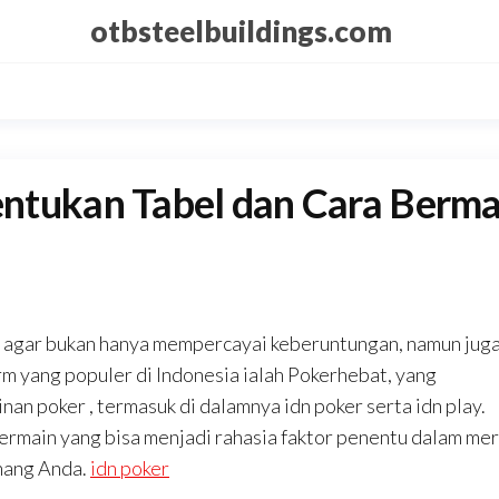
otbsteelbuildings.com
ntukan Tabel dan Cara Berma
a agar bukan hanya mempercayai keberuntungan, namun jug
orm yang populer di Indonesia ialah Pokerhebat, yang
n poker , termasuk di dalamnya idn poker serta idn play.
ermain yang bisa menjadi rahasia faktor penentu dalam mer
nang Anda.
idn poker