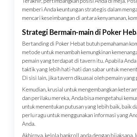
Terakhir, pertimbangkan posisi Anda di meja. Pos
memberi Anda keuntungan strategis dalam mengam
mencari keseimbangan di antara kenyamanan, ko
Strategi Bermain-main di Poker Heb
Bertanding di Poker Hebat butuh pemahaman kompre
metode untuk menambah kemungkinan kemenangan 
pemain yang terdapat di tavern itu. Apabila Anda
taktik yang lebih hati-hati dan sabar untuk men
Di sisi lain, jika tavern dikuasai oleh pemain yan
Kemudian, krusial untuk mengembangkan keteram
dan perilaku mereka, Anda bisa mengetahui kemu
untuk menentukan putusan yang lebih baik, baik d
perlu ragu untuk menggunakan informasi yang An
Anda.
Akhirnya, kelola bankroll anda dengan bijaksana. 