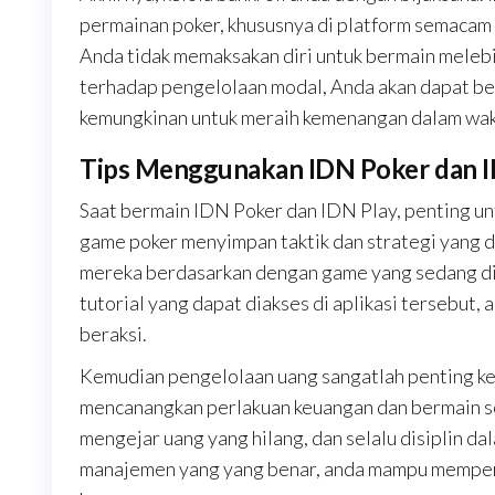
permainan poker, khususnya di platform semacam I
Anda tidak memaksakan diri untuk bermain meleb
terhadap pengelolaan modal, Anda akan dapat ber
kemungkinan untuk meraih kemenangan dalam wak
Tips Menggunakan IDN Poker dan I
Saat bermain IDN Poker dan IDN Play, penting un
game poker menyimpan taktik dan strategi yang d
mereka berdasarkan dengan game yang sedang di
tutorial yang dapat diakses di aplikasi tersebut
beraksi.
Kemudian pengelolaan uang sangatlah penting ket
mencanangkan perlakuan keuangan dan bermain se
mengejar uang yang hilang, dan selalu disiplin 
manajemen yang yang benar, anda mampu memper