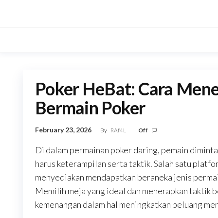
Skip
to
the
content
Poker HeBat: Cara Mene
Bermain Poker
February 23, 2026
By
RAf4L
Off
Di dalam permainan poker daring, pemain dimint
harus keterampilan serta taktik. Salah satu platf
menyediakan mendapatkan beraneka jenis permaina
Memilih meja yang ideal dan menerapkan taktik b
kemenangan dalam hal meningkatkan peluang me