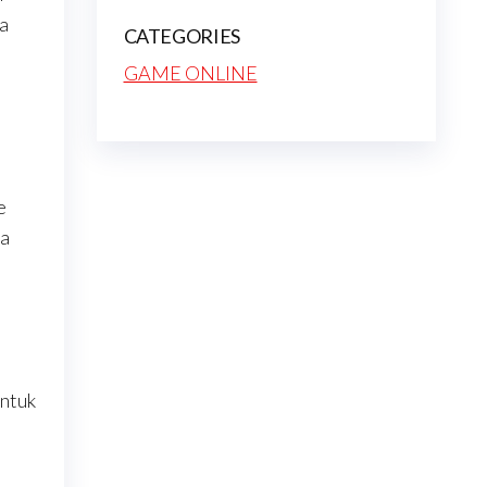
pa
CATEGORIES
GAME ONLINE
e
ra
untuk