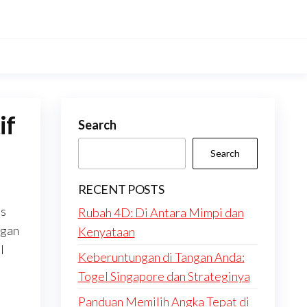
if
Search
Search
RECENT POSTS
us
Rubah 4D: Di Antara Mimpi dan
ngan
Kenyataan
l
Keberuntungan di Tangan Anda:
Togel Singapore dan Strateginya
Panduan Memilih Angka Tepat di