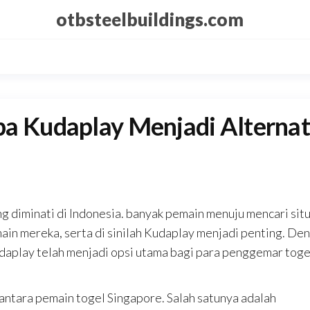
otbsteelbuildings.com
a Kudaplay Menjadi Alternat
 diminati di Indonesia. banyak pemain menuju mencari sit
in mereka, serta di sinilah Kudaplay menjadi penting. De
daplay telah menjadi opsi utama bagi para penggemar toge
antara pemain togel Singapore. Salah satunya adalah