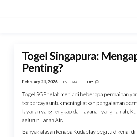
Skip
to
the
content
Togel Singapura: Mengap
Penting?
February 24, 2026
By
RAf4L
Off
Togel SGP telah menjadi beberapa permainan yang
terpercaya untuk meningkatkan pengalaman berma
layanan yang lengkap dan layanan yang ramah, Ku
seluruh Tanah Air.
Banyak alasan kenapa Kudaplay begitu dikenal di 