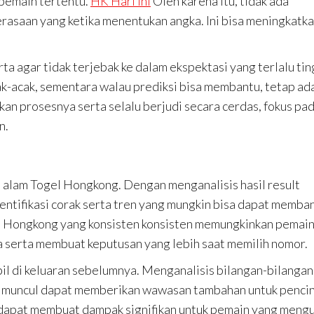
pemain tertentu.
HK Hari Ini
Oleh karena itu, tidak ada
rasaan yang ketika menentukan angka. Ini bisa meningkatk
ta agar tidak terjebak ke dalam ekspektasi yang terlalu tin
k-acak, sementara walau prediksi bisa membantu, tetap ad
an prosesnya serta selalu berjudi secara cerdas, fokus pa
n.
 alam Togel Hongkong. Dengan menganalisis hasil result
ntifikasi corak serta tren yang mungkin bisa dapat memba
n Hongkong yang konsisten konsisten memungkinkan pemai
serta membuat keputusan yang lebih saat memilih nomor.
pil di keluaran sebelumnya. Menganalisis bilangan-bilangan
ng muncul dapat memberikan wawasan tambahan untuk penci
 dapat membuat dampak signifikan untuk pemain yang mengu