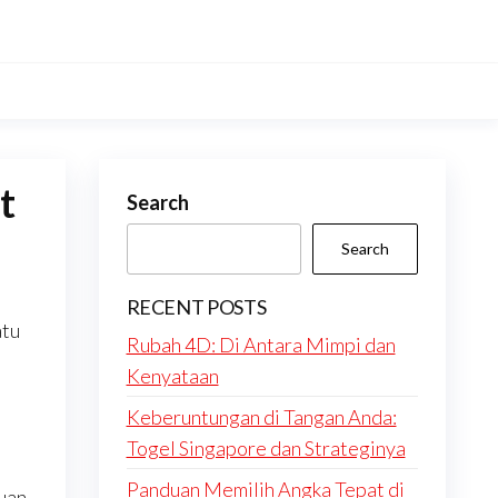
t
Search
Search
RECENT POSTS
atu
Rubah 4D: Di Antara Mimpi dan
Kenyataan
Keberuntungan di Tangan Anda:
Togel Singapore dan Strateginya
Panduan Memilih Angka Tepat di
uan