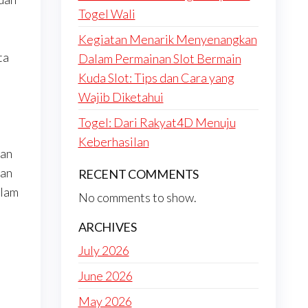
Togel Wali
a
Kegiatan Menarik Menyenangkan
ta
Dalam Permainan Slot Bermain
Kuda Slot: Tips dan Cara yang
Wajib Diketahui
Togel: Dari Rakyat4D Menuju
Keberhasilan
kan
gan
RECENT COMMENTS
alam
No comments to show.
ARCHIVES
July 2026
June 2026
May 2026