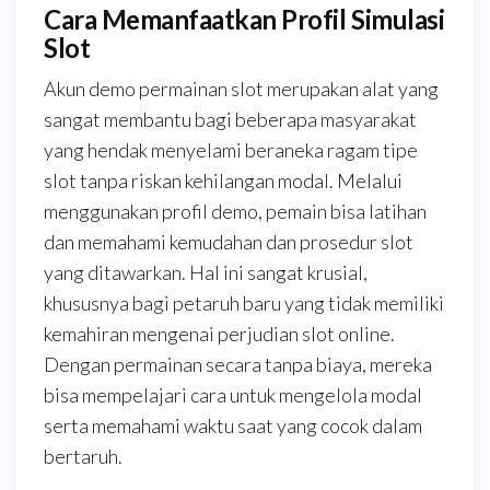
Cara Memanfaatkan Profil Simulasi
Slot
Akun demo permainan slot merupakan alat yang
sangat membantu bagi beberapa masyarakat
yang hendak menyelami beraneka ragam tipe
slot tanpa riskan kehilangan modal. Melalui
menggunakan profil demo, pemain bisa latihan
dan memahami kemudahan dan prosedur slot
yang ditawarkan. Hal ini sangat krusial,
khususnya bagi petaruh baru yang tidak memiliki
kemahiran mengenai perjudian slot online.
Dengan permainan secara tanpa biaya, mereka
bisa mempelajari cara untuk mengelola modal
serta memahami waktu saat yang cocok dalam
bertaruh.