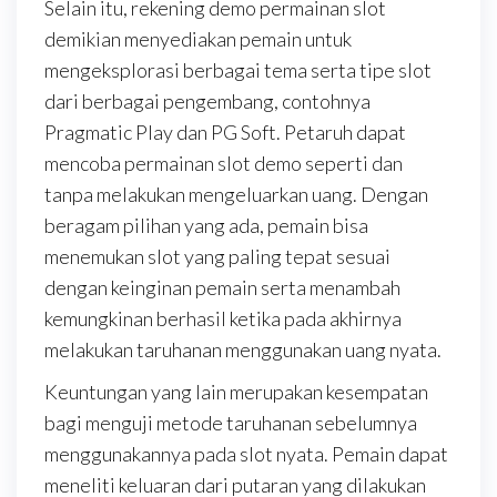
Selain itu, rekening demo permainan slot
demikian menyediakan pemain untuk
mengeksplorasi berbagai tema serta tipe slot
dari berbagai pengembang, contohnya
Pragmatic Play dan PG Soft. Petaruh dapat
mencoba permainan slot demo seperti dan
tanpa melakukan mengeluarkan uang. Dengan
beragam pilihan yang ada, pemain bisa
menemukan slot yang paling tepat sesuai
dengan keinginan pemain serta menambah
kemungkinan berhasil ketika pada akhirnya
melakukan taruhanan menggunakan uang nyata.
Keuntungan yang lain merupakan kesempatan
bagi menguji metode taruhanan sebelumnya
menggunakannya pada slot nyata. Pemain dapat
meneliti keluaran dari putaran yang dilakukan