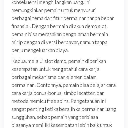
konsekuensi menghilangkan uang. Ini
memungkinkan pemain untuk menyusuri
berbagai tema dan fitur permainan tanpa beban
finansial. Dengan bermain di akun demo slot,
pemain bisa merasakan pengalaman bermain
mirip dengan di versi berbayar, namun tanpa
perlu mengeluarkan biaya.
Kedua, melalui slot demo, pemain diberikan
kesempatan untuk mengetahui cara kerja
berbagai mekanisme dan elemen dalam
permainan. Contohnya, pemain bisa belajar cara
cara kerja bonus-bonus, simbol scatter, dan
metode memicu free spins. Pengetahuan ini
sangat penting ketika beralih ke permainan uang
sungguhan, sebab pemain yang terbiasa
biasanya memiliki kesempatan lebih baik untuk