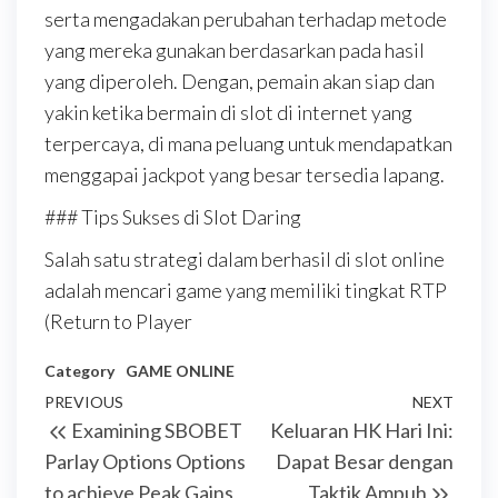
serta mengadakan perubahan terhadap metode
yang mereka gunakan berdasarkan pada hasil
yang diperoleh. Dengan, pemain akan siap dan
yakin ketika bermain di slot di internet yang
terpercaya, di mana peluang untuk mendapatkan
menggapai jackpot yang besar tersedia lapang.
### Tips Sukses di Slot Daring
Salah satu strategi dalam berhasil di slot online
adalah mencari game yang memiliki tingkat RTP
(Return to Player
Category
GAME ONLINE
Post
Previous
PREVIOUS
NEXT
Next
Examining SBOBET
Keluaran HK Hari Ini:
navigation
Post
Post
Parlay Options Options
Dapat Besar dengan
to achieve Peak Gains
Taktik Ampuh