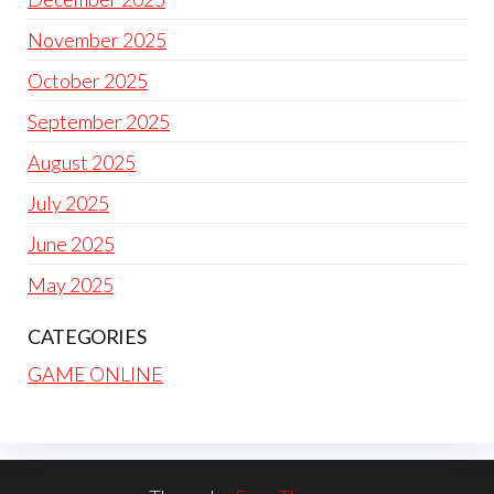
November 2025
October 2025
September 2025
August 2025
July 2025
June 2025
May 2025
CATEGORIES
GAME ONLINE