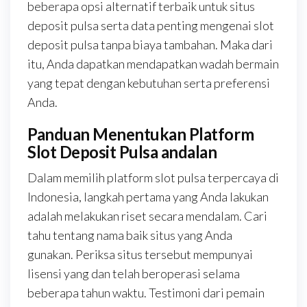
beberapa opsi alternatif terbaik untuk situs
deposit pulsa serta data penting mengenai slot
deposit pulsa tanpa biaya tambahan. Maka dari
itu, Anda dapatkan mendapatkan wadah bermain
yang tepat dengan kebutuhan serta preferensi
Anda.
Panduan Menentukan Platform
Slot Deposit Pulsa andalan
Dalam memilih platform slot pulsa terpercaya di
Indonesia, langkah pertama yang Anda lakukan
adalah melakukan riset secara mendalam. Cari
tahu tentang nama baik situs yang Anda
gunakan. Periksa situs tersebut mempunyai
lisensi yang dan telah beroperasi selama
beberapa tahun waktu. Testimoni dari pemain