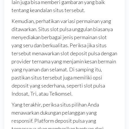
lain juga bisa memberi gambaran yang baik
tentang keandalan situs tersebut.
Kemudian, perhatikan variasi permainan yang
ditawarkan. Situs slot pulsa unggulan biasanya
menyediakan berbagai jenis permainan slot
yang seru dan berkualitas. Periksa jika situs
tersebut menawarkan slot deposit pulsa dengan
provider ternama yang menjamin kesan bermain
yang nyaman dan selamat. Di samping itu,
pastikan situs tersebut juga memiliki opsi
deposit yang sederhana, seperti slot pulsa
Indosat, Tri, atau Telkomsel.
Yang terakhir, periksa situs pilihan Anda
menawarkan dukungan pelanggan yang
responsif. Platform deposit pulsa yang
terpercaya akan memberikan bantuan dari