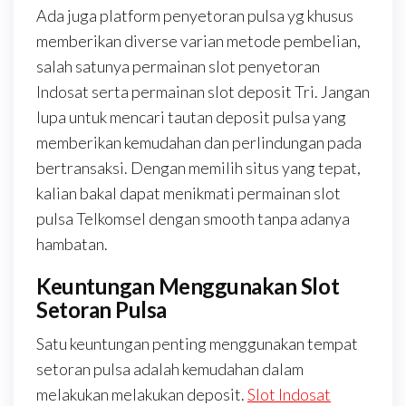
Ada juga platform penyetoran pulsa yg khusus
memberikan diverse varian metode pembelian,
salah satunya permainan slot penyetoran
Indosat serta permainan slot deposit Tri. Jangan
lupa untuk mencari tautan deposit pulsa yang
memberikan kemudahan dan perlindungan pada
bertransaksi. Dengan memilih situs yang tepat,
kalian bakal dapat menikmati permainan slot
pulsa Telkomsel dengan smooth tanpa adanya
hambatan.
Keuntungan Menggunakan Slot
Setoran Pulsa
Satu keuntungan penting menggunakan tempat
setoran pulsa adalah kemudahan dalam
melakukan melakukan deposit.
Slot Indosat