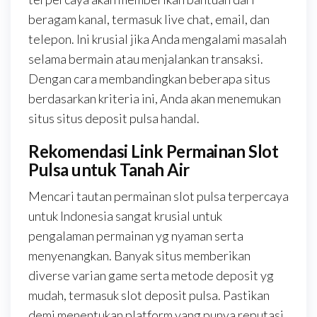
beragam kanal, termasuk live chat, email, dan
telepon. Ini krusial jika Anda mengalami masalah
selama bermain atau menjalankan transaksi.
Dengan cara membandingkan beberapa situs
berdasarkan kriteria ini, Anda akan menemukan
situs situs deposit pulsa handal.
Rekomendasi Link Permainan Slot
Pulsa untuk Tanah Air
Mencari tautan permainan slot pulsa terpercaya
untuk Indonesia sangat krusial untuk
pengalaman permainan yg nyaman serta
menyenangkan. Banyak situs memberikan
diverse varian game serta metode deposit yg
mudah, termasuk slot deposit pulsa. Pastikan
demi menentukan platform yang punya reputasi