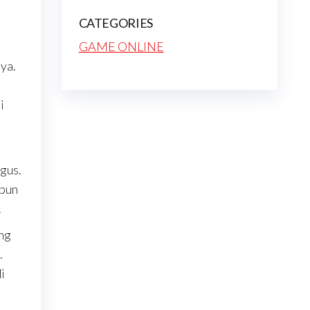
CATEGORIES
GAME ONLINE
ya.
i
gus.
ipun
.
ang
.
i