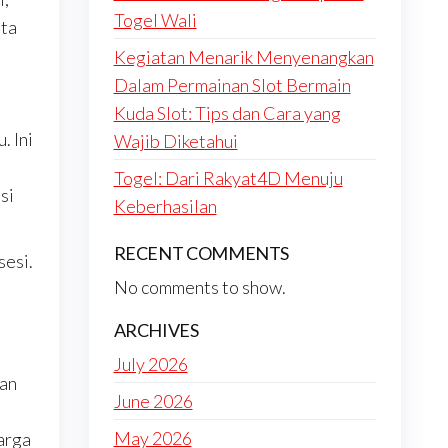
Togel Wali
ita
Kegiatan Menarik Menyenangkan
Dalam Permainan Slot Bermain
Kuda Slot: Tips dan Cara yang
. Ini
Wajib Diketahui
Togel: Dari Rakyat4D Menuju
si
Keberhasilan
RECENT COMMENTS
sesi.
No comments to show.
ARCHIVES
July 2026
lan
June 2026
May 2026
arga