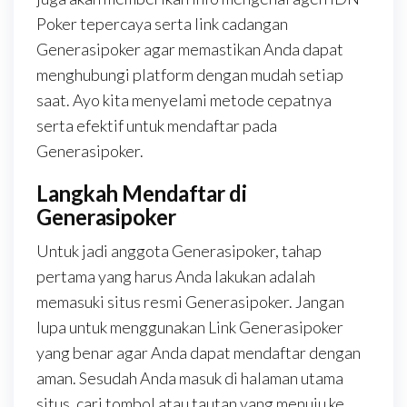
Poker tepercaya serta link cadangan
Generasipoker agar memastikan Anda dapat
menghubungi platform dengan mudah setiap
saat. Ayo kita menyelami metode cepatnya
serta efektif untuk mendaftar pada
Generasipoker.
Langkah Mendaftar di
Generasipoker
Untuk jadi anggota Generasipoker, tahap
pertama yang harus Anda lakukan adalah
memasuki situs resmi Generasipoker. Jangan
lupa untuk menggunakan Link Generasipoker
yang benar agar Anda dapat mendaftar dengan
aman. Sesudah Anda masuk di halaman utama
situs, cari tombol atau tautan yang menuju ke