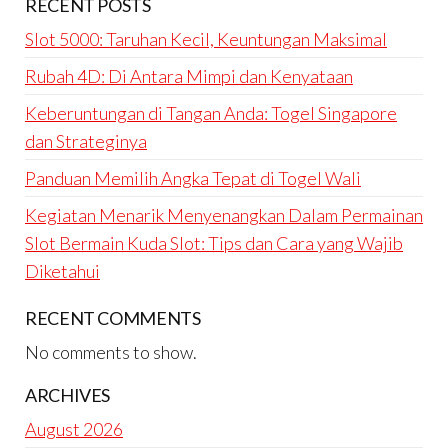
RECENT POSTS
Slot 5000: Taruhan Kecil, Keuntungan Maksimal
Rubah 4D: Di Antara Mimpi dan Kenyataan
Keberuntungan di Tangan Anda: Togel Singapore
dan Strateginya
Panduan Memilih Angka Tepat di Togel Wali
Kegiatan Menarik Menyenangkan Dalam Permainan
Slot Bermain Kuda Slot: Tips dan Cara yang Wajib
Diketahui
RECENT COMMENTS
No comments to show.
ARCHIVES
August 2026