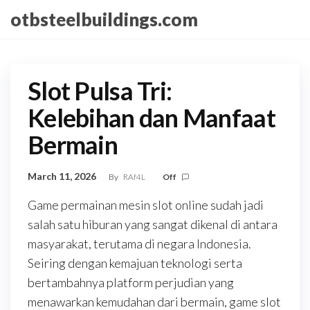
Skip
otbsteelbuildings.com
to
the
content
Slot Pulsa Tri:
Kelebihan dan Manfaat
Bermain
March 11, 2026
By
RAf4L
Off
Game permainan mesin slot online sudah jadi
salah satu hiburan yang sangat dikenal di antara
masyarakat, terutama di negara Indonesia.
Seiring dengan kemajuan teknologi serta
bertambahnya platform perjudian yang
menawarkan kemudahan dari bermain, game slot