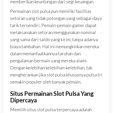
memberikan keuntungan dari segi keuangan.
Permainan slot pulsa pun memiliki fasilitas
setoran yang tidak potongan yang sebagai daya
tarik tersendiri. Pemain-pemain gamer dapat
melaksanakan setoran menggunakan nominal
yang sama dari saldo yang kirim, tanpa adanya
biaya tambahan. Hal ini memungkinkan mereka
dalam memanfaatkannya taruhan dan
pengalaman bermain yang mereka alami.
Dengan kelebihan kelebihan-kelebihan, tak
mengherankan jika slot pulsa khususnya pulsa tri
semakin populer oleh banyak pemain.
Situs Permainan Slot Pulsa Yang
Dipercaya
Memilih situs slot pulsa terpercaya adalah