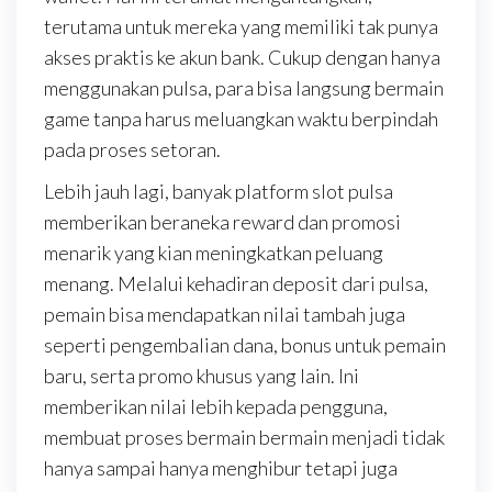
terutama untuk mereka yang memiliki tak punya
akses praktis ke akun bank. Cukup dengan hanya
menggunakan pulsa, para bisa langsung bermain
game tanpa harus meluangkan waktu berpindah
pada proses setoran.
Lebih jauh lagi, banyak platform slot pulsa
memberikan beraneka reward dan promosi
menarik yang kian meningkatkan peluang
menang. Melalui kehadiran deposit dari pulsa,
pemain bisa mendapatkan nilai tambah juga
seperti pengembalian dana, bonus untuk pemain
baru, serta promo khusus yang lain. Ini
memberikan nilai lebih kepada pengguna,
membuat proses bermain bermain menjadi tidak
hanya sampai hanya menghibur tetapi juga