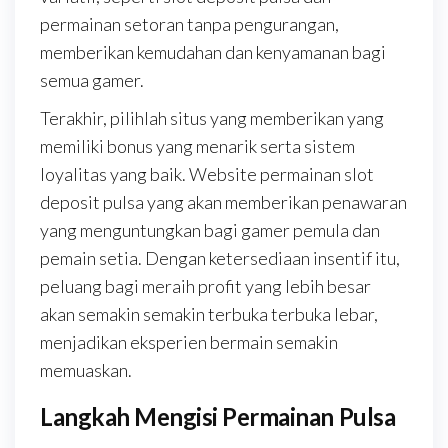
permainan setoran tanpa pengurangan,
memberikan kemudahan dan kenyamanan bagi
semua gamer.
Terakhir, pilihlah situs yang memberikan yang
memiliki bonus yang menarik serta sistem
loyalitas yang baik. Website permainan slot
deposit pulsa yang akan memberikan penawaran
yang menguntungkan bagi gamer pemula dan
pemain setia. Dengan ketersediaan insentif itu,
peluang bagi meraih profit yang lebih besar
akan semakin semakin terbuka terbuka lebar,
menjadikan eksperien bermain semakin
memuaskan.
Langkah Mengisi Permainan Pulsa