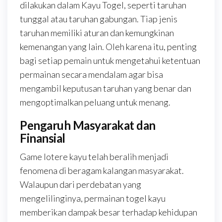
dilakukan dalam Kayu Togel, seperti taruhan
tunggal atau taruhan gabungan. Tiap jenis
taruhan memiliki aturan dan kemungkinan
kemenangan yang lain. Oleh karena itu, penting
bagi setiap pemain untuk mengetahui ketentuan
permainan secara mendalam agar bisa
mengambil keputusan taruhan yang benar dan
mengoptimalkan peluang untuk menang.
Pengaruh Masyarakat dan
Finansial
Game lotere kayu telah beralih menjadi
fenomena di beragam kalangan masyarakat.
Walaupun dari perdebatan yang
mengelilinginya, permainan togel kayu
memberikan dampak besar terhadap kehidupan