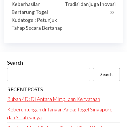
Keberhasilan
Tradisi dan juga Inovasi
Bertarung Togel
Kudatogel: Petunjuk
Tahap Secara Bertahap
Search
Search
RECENT POSTS
Rubah 4D: Di Antara Mimpi dan Kenyataan
Keberuntungan di Tangan Anda: Togel Singapore
dan Strateginya