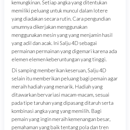
kemungkinan. Setiap angka yang ditentukan
memiliki peluang untuk muncul dalam lotere
yang diadakan secara rutin. Cara pengundian
umumnya dikerjakan menggunakan
menggunakan mesin yang yang menjamin hasil
yang adil dan acak. Ini Salju 4D sebagai
permainan permainan yang digemari karena ada
elemen elemen keberuntungan yang tinggi.
Di samping memberikan keseruan, Salju 4D
selain itu memberikan peluang bagi pemain agar
meraih hadiah yang menarik. Hadiah yang
ditawarkan bervariasi macam-macam, sesuai
pada tipe taruhan yang dipasang ditaruh serta
kombinasi angka yang yang memilih. Bagi
pemain yang ingin meraih kemenangan besar,
pemahaman yang baik tentang pola dan tren