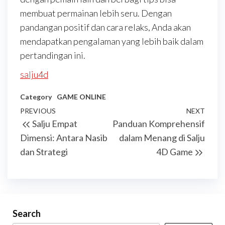
membuat permainan lebih seru. Dengan
pandangan positif dan cara relaks, Anda akan
mendapatkan pengalaman yang lebih baik dalam
pertandingan ini.
salju4d
Category
GAME ONLINE
Post
Previous
PREVIOUS
NEXT
Next
Salju Empat
Panduan Komprehensif
navigation
Post
Post
Dimensi: Antara Nasib
dalam Menang di Salju
dan Strategi
4D Game
Search