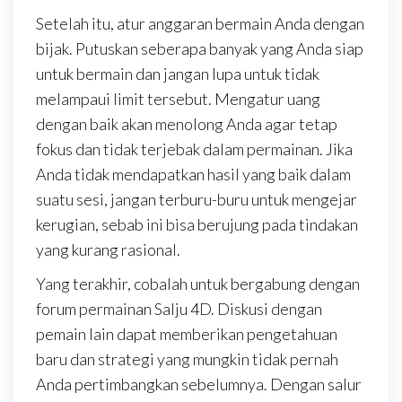
Setelah itu, atur anggaran bermain Anda dengan
bijak. Putuskan seberapa banyak yang Anda siap
untuk bermain dan jangan lupa untuk tidak
melampaui limit tersebut. Mengatur uang
dengan baik akan menolong Anda agar tetap
fokus dan tidak terjebak dalam permainan. Jika
Anda tidak mendapatkan hasil yang baik dalam
suatu sesi, jangan terburu-buru untuk mengejar
kerugian, sebab ini bisa berujung pada tindakan
yang kurang rasional.
Yang terakhir, cobalah untuk bergabung dengan
forum permainan Salju 4D. Diskusi dengan
pemain lain dapat memberikan pengetahuan
baru dan strategi yang mungkin tidak pernah
Anda pertimbangkan sebelumnya. Dengan salur