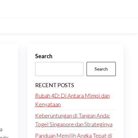
Search
Search
RECENT POSTS
Rubah 4D: Di Antara Mimpi dan
Kenyataan
Keberuntungan di Tangan Anda:
Togel Singapore dan Strateginya
sa
Panduan Memilih Angka Tepat di
Anda