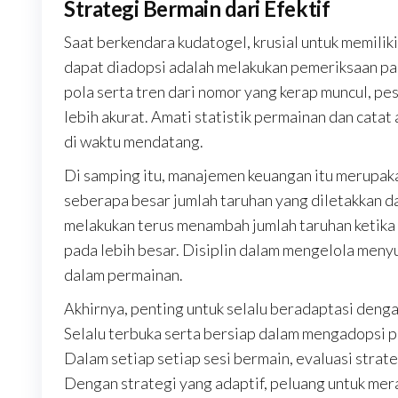
Strategi Bermain dari Efektif
Saat berkendara kudatogel, krusial untuk memiliki
dapat diadopsi adalah melakukan pemeriksaan pa
pola serta tren dari nomor yang kerap muncul, 
lebih akurat. Amati statistik permainan dan cata
di waktu mendatang.
Di samping itu, manajemen keuangan itu merupaka
seberapa besar jumlah taruhan yang diletakkan 
melakukan terus menambah jumlah taruhan ketika 
pada lebih besar. Disiplin dalam mengelola men
dalam permainan.
Akhirnya, penting untuk selalu beradaptasi deng
Selalu terbuka serta bersiap dalam mengadopsi 
Dalam setiap setiap sesi bermain, evaluasi stra
Dengan strategi yang adaptif, peluang untuk mera