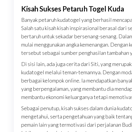
Kisah Sukses Petaruh Togel Kuda
Banyak petaruh kudatogel yang berhasil mencapai 
Salah satu kisah kisah inspirasional berasal dar
bertaruh untuk sekadar bersenang-senang. Dalam 
mulai menggunakan angka kemenangan. Dengan ked
tersebut sebagai sumber penghasilan tambahan y
Di sisi lain, ada juga cerita dari Siti, yang mer
kudatogel melalui teman-temannya. Dengan modal
berbagai kelompok online. Ia mendapatkan banya
yang berpengalaman, yang membantu dia mendapat
membantu ekonomi keluarganya tetapi memotivasi
Sebagai penutup, kisah sukses dalam dunia kuda
mengetahui, serta pengetahuan yang baik tentang
pemain lain yang termotivasi dari perjalanan Budi