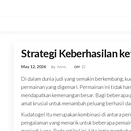
Skip
to
the
content
Strategi Keberhasilan k
May 12, 2026
By
RAf4L
Off
Di dalam dunia judi yang semakin berkembang, ku
permainan yang digemari. Permainan ini tidak ha
mendapatkan kemenangan besar. Bagi beberapa p
amat krusial untuk menambah peluang berhasil d
Kudatogel itu merupakan kombinasi di antara per
pengalaman yang menarik untuk beberapa pemain. M
menjadi juara. Pada artikel ini, kita ingin memba