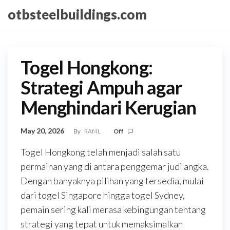
Skip
otbsteelbuildings.com
to
the
content
Togel Hongkong:
Strategi Ampuh agar
Menghindari Kerugian
May 20, 2026
By
RAf4L
Off
Togel Hongkong telah menjadi salah satu
permainan yang di antara penggemar judi angka.
Dengan banyaknya pilihan yang tersedia, mulai
dari togel Singapore hingga togel Sydney,
pemain sering kali merasa kebingungan tentang
strategi yang tepat untuk memaksimalkan