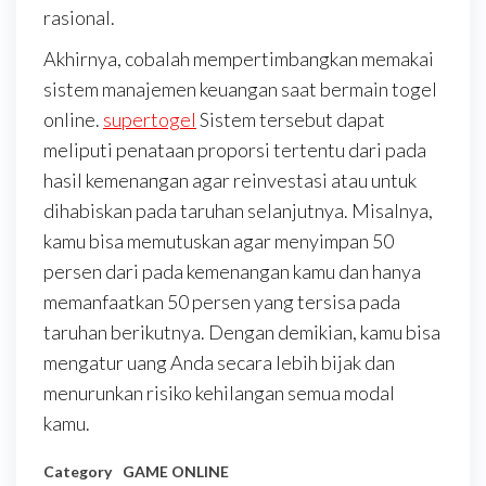
rasional.
Akhirnya, cobalah mempertimbangkan memakai
sistem manajemen keuangan saat bermain togel
online.
supertogel
Sistem tersebut dapat
meliputi penataan proporsi tertentu dari pada
hasil kemenangan agar reinvestasi atau untuk
dihabiskan pada taruhan selanjutnya. Misalnya,
kamu bisa memutuskan agar menyimpan 50
persen dari pada kemenangan kamu dan hanya
memanfaatkan 50 persen yang tersisa pada
taruhan berikutnya. Dengan demikian, kamu bisa
mengatur uang Anda secara lebih bijak dan
menurunkan risiko kehilangan semua modal
kamu.
Category
GAME ONLINE