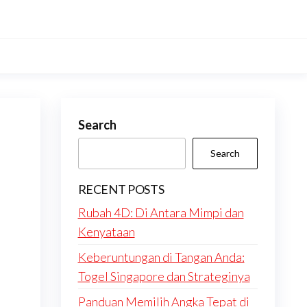
Search
Search
RECENT POSTS
Rubah 4D: Di Antara Mimpi dan
Kenyataan
Keberuntungan di Tangan Anda:
Togel Singapore dan Strateginya
Panduan Memilih Angka Tepat di