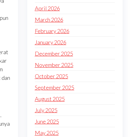
ya
April 2026
 pun
March 2026
February 2026
January 2026
erat
December 2025
kar
November 2025
am
October 2025
t dan
September 2025
August 2025
July 2025
.
June 2025
unya
May 2025