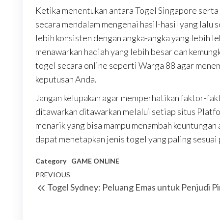
Ketika menentukan antara Togel Singapore serta 
secara mendalam mengenai hasil-hasil yang lalu 
lebih konsisten dengan angka-angka yang lebih l
menawarkan hadiah yang lebih besar dan kemungki
togel secara online seperti Warga 88 agar mene
keputusan Anda.
Jangan kelupakan agar memperhatikan faktor-fakt
ditawarkan ditawarkan melalui setiap situs Plat
menarik yang bisa mampu menambah keuntungan a
dapat menetapkan jenis togel yang paling sesuai
Category
GAME ONLINE
Post
Previous
PREVIOUS
Togel Sydney: Peluang Emas untuk Penjudi Pi
navigation
Post