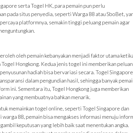
ngapore serta Togel HK, para pemain pun perlu
an pada situs penyedia, seperti Warga 88 atau SboBet, ya
percaya platformnya, semakin tinggi peluang pemain agar
menguntungkan.
peroleh oleh pemain kebanyakan menjadi faktor utama ketik
 Togel Hongkong. Kedua jenis togel ini memberikan pelua
enyusunan hadiah bisa bervariasi secara. Togel Singapore
transparansi dalam pengundian hasil, sehingga banyak pema
tform ini. Sementara itu, Togel Hongkong juga memberikan
mainan yang membuatnya bahkan menarik.
ntuk memainkan togel online, seperti Togel Singapore dan
 warga 88, pemain bisa mengakses informasi menuju infor
gambil keputusan yang lebih baik saat menentukan angka.