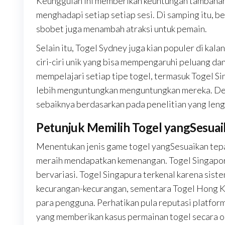
Keunggulan ini memberikan keuntungan tambahan
menghadapi setiap setiap sesi. Di samping itu, be
sbobet juga menambah atraksi untuk pemain.
Selain itu, Togel Sydney juga kian populer di k
ciri-ciri unik yang bisa mempengaruhi peluang dan
mempelajari setiap tipe togel, termasuk Togel 
lebih menguntungkan menguntungkan mereka. Deng
sebaiknya berdasarkan pada penelitian yang leng
Petunjuk Memilih Togel yangSesuai
Menentukan jenis game togel yangSesuaikan tep
meraih mendapatkan kemenangan. Togel Singapore
bervariasi. Togel Singapura terkenal karena siste
kecurangan-kecurangan, sementara Togel Hong K
para pengguna. Perhatikan pula reputasi platfor
yang memberikan kasus permainan togel secara o