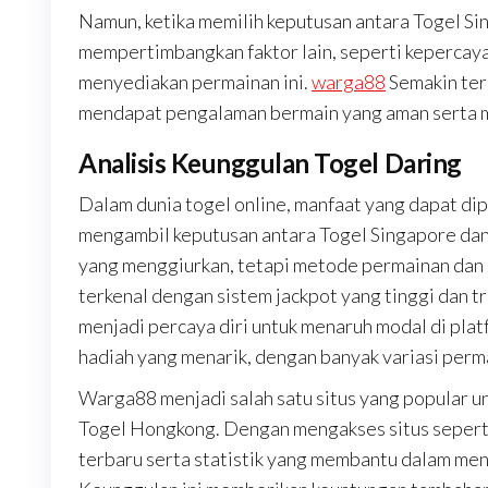
Namun, ketika memilih keputusan antara Togel Si
mempertimbangkan faktor lain, seperti kepercaya
menyediakan permainan ini.
warga88
Semakin ter
mendapat pengalaman bermain yang aman serta 
Analisis Keunggulan Togel Daring
Dalam dunia togel online, manfaat yang dapat di
mengambil keputusan antara Togel Singapore dan
yang menggiurkan, tetapi metode permainan dan p
terkenal dengan sistem jackpot yang tinggi dan 
menjadi percaya diri untuk menaruh modal di pla
hadiah yang menarik, dengan banyak variasi per
Warga88 menjadi salah satu situs yang popular u
Togel Hongkong. Dengan mengakses situs seperti
terbaru serta statistik yang membantu dalam men