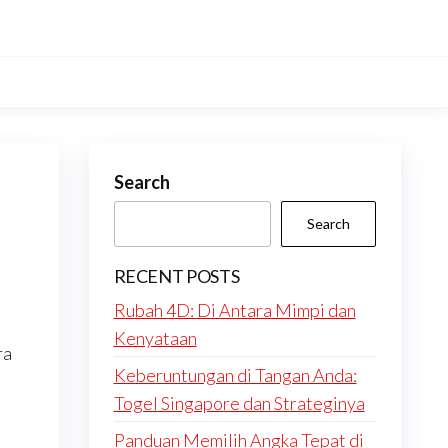
Search
Search
RECENT POSTS
Rubah 4D: Di Antara Mimpi dan
Kenyataan
ra
Keberuntungan di Tangan Anda:
Togel Singapore dan Strateginya
Panduan Memilih Angka Tepat di