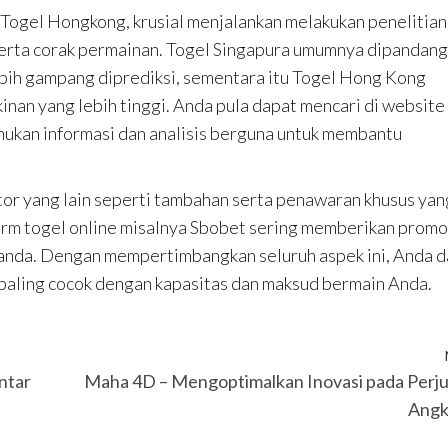
Togel Hongkong, krusial menjalankan melakukan penelitian
serta corak permainan. Togel Singapura umumnya dipandang
ebih gampang diprediksi, sementara itu Togel Hong Kong
nan yang lebih tinggi. Anda pula dapat mencari di website
mukan informasi dan analisis berguna untuk membantu
or yang lain seperti tambahan serta penawaran khusus yan
form togel online misalnya Sbobet sering memberikan promo
nda. Dengan mempertimbangkan seluruh aspek ini, Anda d
 paling cocok dengan kapasitas dan maksud bermain Anda.
ntar
Maha 4D – Mengoptimalkan Inovasi pada Perju
Angk