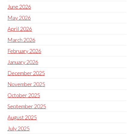
June 2026
May 2026
April 2026
March 2026
February 2026
January 2026
December 2025
November 2025
October 2025
September 2025
August 2025
July 2025