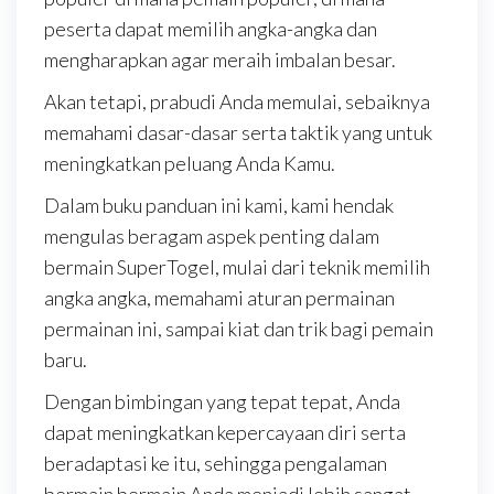
peserta dapat memilih angka-angka dan
mengharapkan agar meraih imbalan besar.
Akan tetapi, prabudi Anda memulai, sebaiknya
memahami dasar-dasar serta taktik yang untuk
meningkatkan peluang Anda Kamu.
Dalam buku panduan ini kami, kami hendak
mengulas beragam aspek penting dalam
bermain SuperTogel, mulai dari teknik memilih
angka angka, memahami aturan permainan
permainan ini, sampai kiat dan trik bagi pemain
baru.
Dengan bimbingan yang tepat tepat, Anda
dapat meningkatkan kepercayaan diri serta
beradaptasi ke itu, sehingga pengalaman