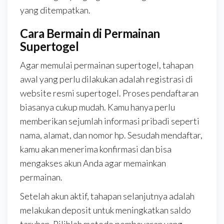
yang ditempatkan.
Cara Bermain di Permainan
Supertogel
Agar memulai permainan supertogel, tahapan
awal yang perlu dilakukan adalah registrasi di
website resmi supertogel. Proses pendaftaran
biasanya cukup mudah. Kamu hanya perlu
memberikan sejumlah informasi pribadi seperti
nama, alamat, dan nomor hp. Sesudah mendaftar,
kamu akan menerima konfirmasi dan bisa
mengakses akun Anda agar memainkan
permainan.
Setelah akun aktif, tahapan selanjutnya adalah
melakukan deposit untuk meningkatkan saldo