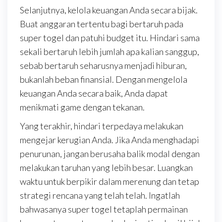
Selanjutnya, kelola keuangan Anda secara bijak.
Buat anggaran tertentu bagi bertaruh pada
super togel dan patuhi budget itu. Hindari sama
sekali bertaruh lebih jumlah apa kalian sanggup,
sebab bertaruh seharusnya menjadi hiburan,
bukanlah beban finansial. Dengan mengelola
keuangan Anda secara baik, Anda dapat
menikmati game dengan tekanan.
Yang terakhir, hindari terpedaya melakukan
mengejar kerugian Anda. Jika Anda menghadapi
penurunan, jangan berusaha balik modal dengan
melakukan taruhan yang lebih besar. Luangkan
waktu untuk berpikir dalam merenung dan tetap
strategi rencana yang telah telah. Ingatlah
bahwasanya super togel tetaplah permainan