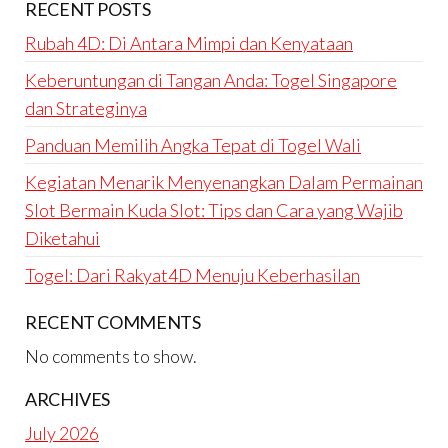
RECENT POSTS
Rubah 4D: Di Antara Mimpi dan Kenyataan
Keberuntungan di Tangan Anda: Togel Singapore
dan Strateginya
Panduan Memilih Angka Tepat di Togel Wali
Kegiatan Menarik Menyenangkan Dalam Permainan
Slot Bermain Kuda Slot: Tips dan Cara yang Wajib
Diketahui
Togel: Dari Rakyat4D Menuju Keberhasilan
RECENT COMMENTS
No comments to show.
ARCHIVES
July 2026