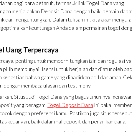
han bagi para petaruh, termasuk link Togel Dana yang
gan menjalankan Deposit Dana dengan baik, pemain dapa
 dan menguntungkan. Dalam tulisan ini, kita akan mengula
 mengoptimalkan keuntungan Anda dalam permainan togel den
el Uang Terpercaya
rcaya, penting untuk memperhitungkan izin dan regulasi y
a pilih mempunyai lisensi untuk berjalan dan diatur oleh ba
n kepastian bahwa game yang dihadirkan adil dan aman. Ce
in dengan membaca ulasan dan testimony.
warkan. Situs Judi Togel Dana yang bagus umumnya menawa
deposit yang beragam.
Togel Deposit Dana
Ini bakal member
cocok dengan preferensi kamu. Pastikan juga situs tersebu
s keuangan, baik dalam hal deposit dan penarikan dana.