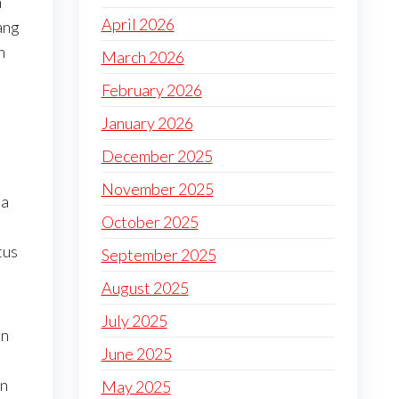
n
April 2026
ang
n
March 2026
February 2026
January 2026
December 2025
November 2025
ta
October 2025
tus
September 2025
August 2025
July 2025
in
June 2025
an
May 2025