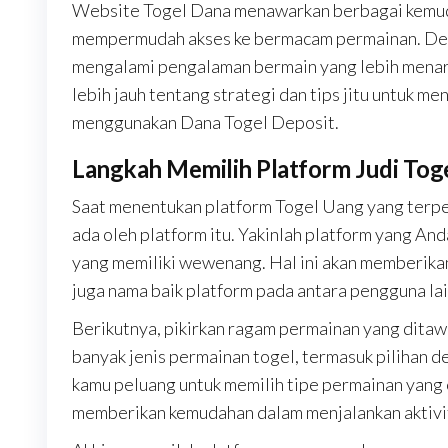
Website Togel Dana menawarkan berbagai kemuda
mempermudah akses ke bermacam permainan. Den
mengalami pengalaman bermain yang lebih menarik
lebih jauh tentang strategi dan tips jitu untuk
menggunakan Dana Togel Deposit.
Langkah Memilih Platform Judi Tog
Saat menentukan platform Togel Uang yang terpe
ada oleh platform itu. Yakinlah platform yang And
yang memiliki wewenang. Hal ini akan memberika
juga nama baik platform pada antara pengguna la
Berikutnya, pikirkan ragam permainan yang dita
banyak jenis permainan togel, termasuk pilihan 
kamu peluang untuk memilih tipe permainan yang 
memberikan kemudahan dalam menjalankan aktivita