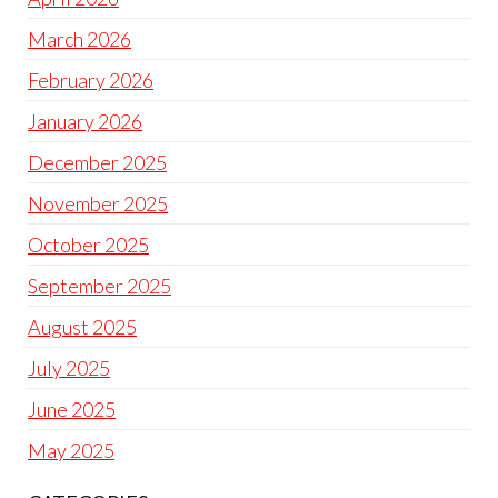
March 2026
February 2026
January 2026
December 2025
November 2025
October 2025
September 2025
August 2025
July 2025
June 2025
May 2025