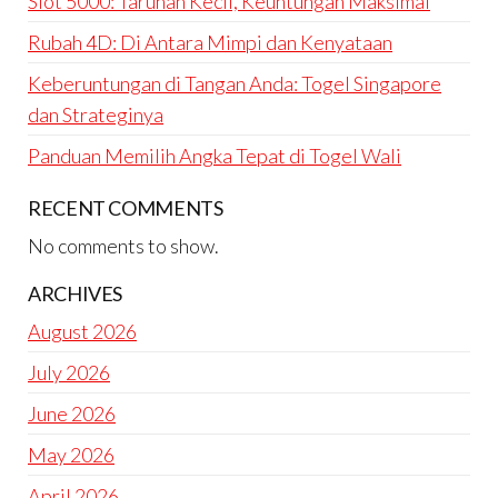
Slot 5000: Taruhan Kecil, Keuntungan Maksimal
Rubah 4D: Di Antara Mimpi dan Kenyataan
Keberuntungan di Tangan Anda: Togel Singapore
dan Strateginya
Panduan Memilih Angka Tepat di Togel Wali
RECENT COMMENTS
No comments to show.
ARCHIVES
August 2026
July 2026
June 2026
May 2026
April 2026