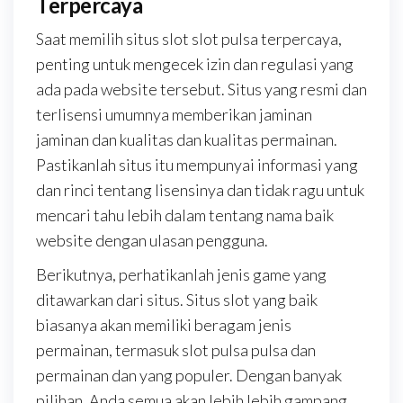
Terpercaya
Saat memilih situs slot slot pulsa terpercaya,
penting untuk mengecek izin dan regulasi yang
ada pada website tersebut. Situs yang resmi dan
terlisensi umumnya memberikan jaminan
jaminan dan kualitas dan kualitas permainan.
Pastikanlah situs itu mempunyai informasi yang
dan rinci tentang lisensinya dan tidak ragu untuk
mencari tahu lebih dalam tentang nama baik
website dengan ulasan pengguna.
Berikutnya, perhatikanlah jenis game yang
ditawarkan dari situs. Situs slot yang baik
biasanya akan memiliki beragam jenis
permainan, termasuk slot pulsa pulsa dan
permainan dan yang populer. Dengan banyak
pilihan, Anda semua akan lebih lebih gampang