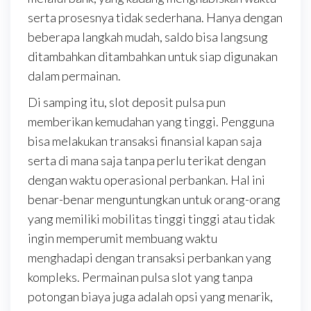
serta prosesnya tidak sederhana. Hanya dengan
beberapa langkah mudah, saldo bisa langsung
ditambahkan ditambahkan untuk siap digunakan
dalam permainan.
Di samping itu, slot deposit pulsa pun
memberikan kemudahan yang tinggi. Pengguna
bisa melakukan transaksi finansial kapan saja
serta di mana saja tanpa perlu terikat dengan
dengan waktu operasional perbankan. Hal ini
benar-benar menguntungkan untuk orang-orang
yang memiliki mobilitas tinggi tinggi atau tidak
ingin memperumit membuang waktu
menghadapi dengan transaksi perbankan yang
kompleks. Permainan pulsa slot yang tanpa
potongan biaya juga adalah opsi yang menarik,