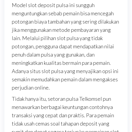
Model slot deposit pulsa ini sungguh
menguntungkan sebab pemain bisa mencegah
potongan biaya tambahan yang sering dilakukan
jika menggunakan metode pembayaran yang
lain. Melalui pilihan slot pulsa yang tidak
potongan, pengguna dapat mendapatkan nilai
penuh dalam pulsa yang gunakan, dan
meningkatkan kualitas bermain para pemain.
Adanya situs slot pulsa yang menyajikan opsi ini
semakin memudahkan pemain dalam mengakses
perjudian online.
Tidak hanya itu, setoran pulsa Telkomsel pun
menawarkan berbagai keuntungan contohnya
transaksi yang cepat dan praktis. Para pemain
tidak usah cemas soal tahapan deposit yang
rumit dan dapat segera terjun ke permainan slot