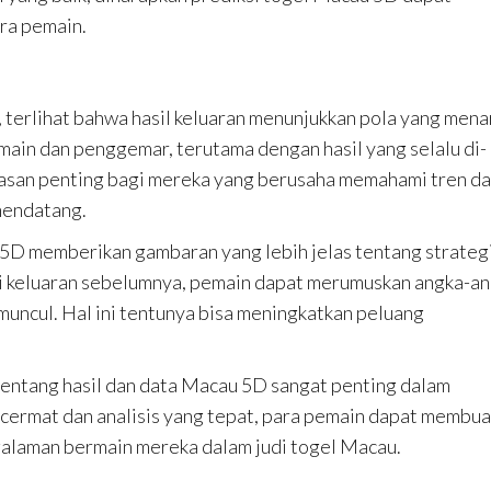
ra pemain.
terlihat bahwa hasil keluaran menunjukkan pola yang menar
ain dan penggemar, terutama dengan hasil yang selalu di-
asan penting bagi mereka yang berusaha memahami tren d
mendatang.
u 5D memberikan gambaran yang lebih jelas tentang strateg
i keluaran sebelumnya, pemain dapat merumuskan angka-a
muncul. Hal ini tentunya bisa meningkatkan peluang
entang hasil dan data Macau 5D sangat penting dalam
cermat dan analisis yang tepat, para pemain dapat membua
galaman bermain mereka dalam judi togel Macau.