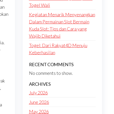
Togel Wali
nan
apkan
Kegiatan Menarik Menyenangkan
Dalam Permainan Slot Bermain
Kuda Slot: Tips dan Cara yang
Wajib Diketahui
ia.
Togel: Dari Rakyat4D Menuju
-
Keberhasilan
RECENT COMMENTS
No comments to show.
yak
ARCHIVES
,
July 2026
June 2026
a
May 2026