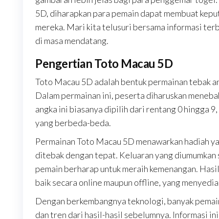
5D, diharapkan para pemain dapat membuat keput
mereka. Mari kita telusuri bersama informasi te
di masa mendatang.
Pengertian Toto Macau 5D
Toto Macau 5D adalah bentuk permainan tebak ang
Dalam permainan ini, peserta diharuskan menebak 
angka ini biasanya dipilih dari rentang 0 hingga 
yang berbeda-beda.
Permainan Toto Macau 5D menawarkan hadiah yan
ditebak dengan tepat. Keluaran yang diumumkan 
pemain berharap untuk meraih kemenangan. Hasil 
baik secara online maupun offline, yang menyedia
Dengan berkembangnya teknologi, banyak pemain
dan tren dari hasil-hasil sebelumnya. Informasi 