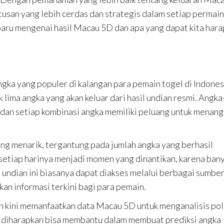
usan yang lebih cerdas dan strategis dalam setiap permai
rbaru mengenai hasil Macau 5D dan apa yang dapat kita har
ka yang populer di kalangan para pemain togel di Indones
lima angka yang akan keluar dari hasil undian resmi. Angka
9, dan setiap kombinasi angka memiliki peluang untuk menang
g menarik, tergantung pada jumlah angka yang berhasil
setiap harinya menjadi momen yang dinantikan, karena ban
undian ini biasanya dapat diakses melalui berbagai sumber
kan informasi terkini bagi para pemain.
 kini memanfaatkan data Macau 5D untuk menganalisis pol
ini diharapkan bisa membantu dalam membuat prediksi angka