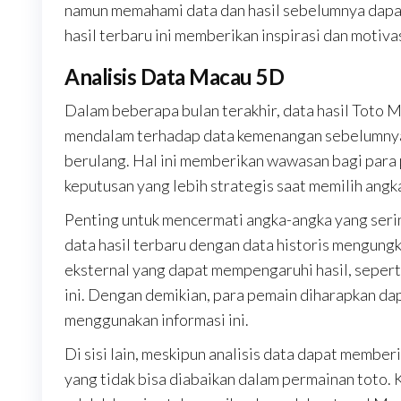
namun memahami data dan hasil sebelumnya dapa
hasil terbaru ini memberikan inspirasi dan moti
Analisis Data Macau 5D
Dalam beberapa bulan terakhir, data hasil Toto 
mendalam terhadap data kemenangan sebelumnya,
berulang. Hal ini memberikan wawasan bagi para
keputusan yang lebih strategis saat memilih angk
Penting untuk mencermati angka-angka yang seri
data hasil terbaru dengan data historis mengungka
eksternal yang dapat mempengaruhi hasil, seperti
ini. Dengan demikian, para pemain diharapkan 
menggunakan informasi ini.
Di sisi lain, meskipun analisis data dapat membe
yang tidak bisa diabaikan dalam permainan toto. 