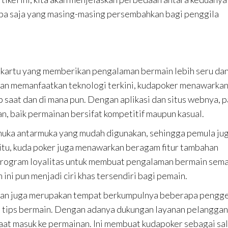
pa saja yang masing-masing persembahkan bagi penggila
 kartu yang memberikan pengalaman bermain lebih seru da
n memanfaatkan teknologi terkini, kudapoker menawarka
 saat dan di mana pun. Dengan aplikasi dan situs webnya, p
, baik permainan bersifat kompetitif maupun kasual.
rmuka antarmuka yang mudah digunakan, sehingga pemula ju
itu, kuda poker juga menawarkan beragam fitur tambahan
 program loyalitas untuk membuat pengalaman bermain sema
ini pun menjadi ciri khas tersendiri bagi pemain.
nkan juga merupakan tempat berkumpulnya beberapa pengg
n tips bermain. Dengan adanya dukungan layanan pelanggan
aat masuk ke permainan. Ini membuat kudapoker sebagai sa