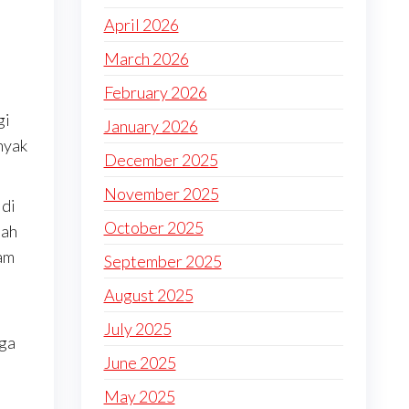
April 2026
March 2026
February 2026
gi
January 2026
nyak
December 2025
November 2025
 di
October 2025
bah
lam
September 2025
August 2025
July 2025
uga
June 2025
i
May 2025