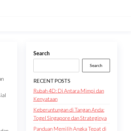
Search
Search
an
RECENT POSTS
Rubah 4D: Di Antara Mimpi dan
ial
Kenyataan
Keberuntungan di Tangan Anda:
Togel Singapore dan Strateginya
Panduan Memilih Angka Tepat di
 dan