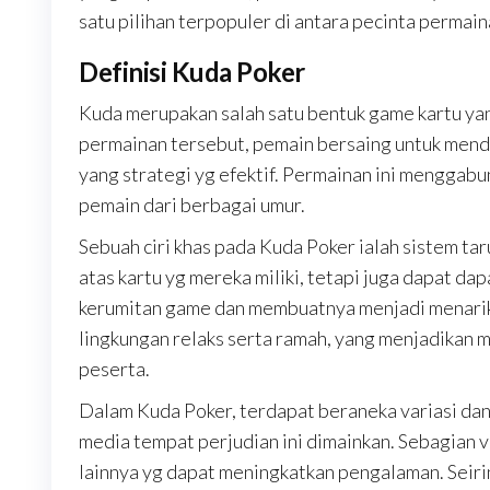
satu pilihan terpopuler di antara pecinta permain
Definisi Kuda Poker
Kuda merupakan salah satu bentuk game kartu ya
permainan tersebut, pemain bersaing untuk mend
yang strategi yg efektif. Permainan ini menggab
pemain dari berbagai umur.
Sebuah ciri khas pada Kuda Poker ialah sistem t
atas kartu yg mereka miliki, tetapi juga dapat da
kerumitan game dan membuatnya menjadi menarik u
lingkungan relaks serta ramah, yang menjadikan
peserta.
Dalam Kuda Poker, terdapat beraneka variasi dan
media tempat perjudian ini dimainkan. Sebagian v
lainnya yg dapat meningkatkan pengalaman. Seir