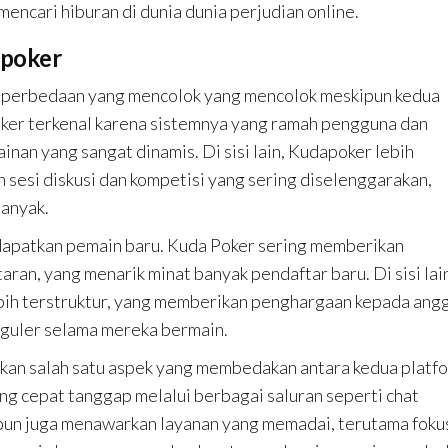
encari hiburan di dunia dunia perjudian online.
apoker
perbedaan yang mencolok yang mencolok meskipun kedua
oker terkenal karena sistemnya yang ramah pengguna dan
an yang sangat dinamis. Di sisi lain, Kudapoker lebih
esi diskusi dan kompetisi yang sering diselenggarakan,
banyak.
ndapatkan pemain baru. Kuda Poker sering memberikan
an, yang menarik minat banyak pendaftar baru. Di sisi lai
bih terstruktur, yang memberikan penghargaan kepada ang
eguler selama mereka bermain.
kan salah satu aspek yang membedakan antara kedua platf
g cepat tanggap melalui berbagai saluran seperti chat
ipun juga menawarkan layanan yang memadai, terutama foku