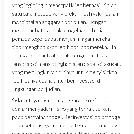
yang ingin ingin mencapai klien berhasil. Salah
satu cara metode yang efektif ndah yakni dalam
menciptakan anggaran per bulan. Dengan
mengatur batas untuk pengeluaran harian,
pemuda togel dapat menjamin agar mereka
tidak menghabiskan lebih dari apa mereka. Hal
ini juga bermanfaat untuk mengidentifikasi
lansekap di mana penghematan dapat dilakukan,
yang memungkinkan dirinya untuk menyisihkan
lebih banyak dana untuk berinvestasi di
lingkungan perjudian.
Selanjutnya membuat anggaran, krusial pula
adalah menyadari risiko yang terkait terkait
pada permainan togel. Berinvestasi dalam togel
tidak seharusnya menjadi alternatif utama bagi
perencanaan jangka panjang. Pemuda perjudian