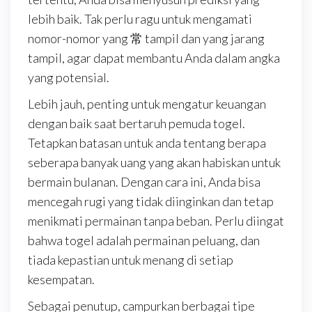
lebih baik. Tak perlu ragu untuk mengamati
nomor-nomor yang 常 tampil dan yang jarang
tampil, agar dapat membantu Anda dalam angka
yang potensial.
Lebih jauh, penting untuk mengatur keuangan
dengan baik saat bertaruh pemuda togel.
Tetapkan batasan untuk anda tentang berapa
seberapa banyak uang yang akan habiskan untuk
bermain bulanan. Dengan cara ini, Anda bisa
mencegah rugi yang tidak diinginkan dan tetap
menikmati permainan tanpa beban. Perlu diingat
bahwa togel adalah permainan peluang, dan
tiada kepastian untuk menang di setiap
kesempatan.
Sebagai penutup, campurkan berbagai tipe