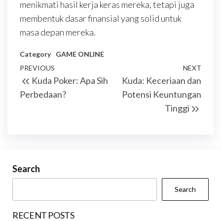
menikmati hasil kerja keras mereka, tetapi juga
membentuk dasar finansial yang solid untuk
masa depan mereka.
Category
GAME ONLINE
Post
Previous
PREVIOUS
NEXT
Next
Kuda Poker: Apa Sih
Kuda: Keceriaan dan
navigation
Post
Post
Perbedaan?
Potensi Keuntungan
Tinggi
Search
Search
RECENT POSTS