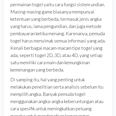
permainan togel yaitu cara fungsi sistem undian.
Masing-masing game biasanya mempunyai
ketentuan yang berbeda, termasuk jenis angka
yang harus, lama pengundian, dan juga metode
pembayaran ketika menang. Karenanya, pemuda
togel harus menyimak semua informasi yang ada.
Kenali berbagai macam-macam tipe togel yang
ada, seperti togel 2D, 3D, atau 4D, yang setiap
satu memiliki cara main dan kemungkinan
kemenangan yang berbeda.
Di samping itu, hal yang penting untuk
melakukan penelitian serta analisis sebelum itu
mempilih angka. Banyak pemuda togel
menggunakan angka-angka keberuntungan atau
cara spesifik untuk meningkatkan peluang
mereka untuk mendapatkan kemenangan