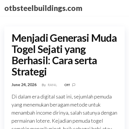
Skip
otbsteelbuildings.com
to
the
content
Menjadi Generasi Muda
Togel Sejati yang
Berhasil: Cara serta
Strategi
June 24, 2026
By
RAf4L
Off
Di dalam era digital saat ini, sejumlah pemuda
yang menemukan beragam metode untuk
menambah income dirinya, salah satunya dengan
permainan lotere. Kejadian pemuda togel
semakin menarik minat, baik sebagai hobi atau