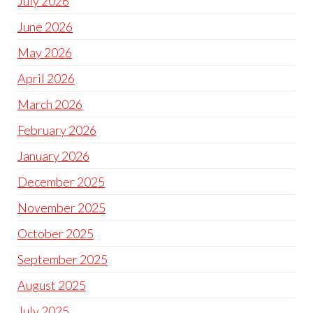
July 2026
June 2026
May 2026
April 2026
March 2026
February 2026
January 2026
December 2025
November 2025
October 2025
September 2025
August 2025
July 2025