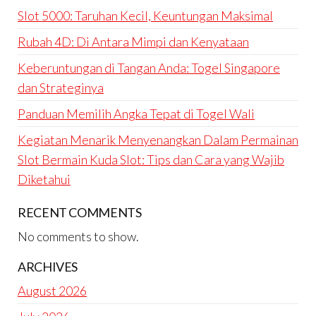
Slot 5000: Taruhan Kecil, Keuntungan Maksimal
Rubah 4D: Di Antara Mimpi dan Kenyataan
Keberuntungan di Tangan Anda: Togel Singapore
dan Strateginya
Panduan Memilih Angka Tepat di Togel Wali
Kegiatan Menarik Menyenangkan Dalam Permainan
Slot Bermain Kuda Slot: Tips dan Cara yang Wajib
Diketahui
RECENT COMMENTS
No comments to show.
ARCHIVES
August 2026