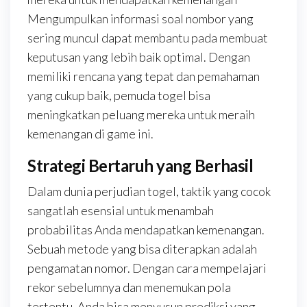
Mengumpulkan informasi soal nombor yang
sering muncul dapat membantu pada membuat
keputusan yang lebih baik optimal. Dengan
memiliki rencana yang tepat dan pemahaman
yang cukup baik, pemuda togel bisa
meningkatkan peluang mereka untuk meraih
kemenangan di game ini.
Strategi Bertaruh yang Berhasil
Dalam dunia perjudian togel, taktik yang cocok
sangatlah esensial untuk menambah
probabilitas Anda mendapatkan kemenangan.
Sebuah metode yang bisa diterapkan adalah
pengamatan nomor. Dengan cara mempelajari
rekor sebelumnya dan menemukan pola
tertentu, Anda bisa menyusun prediksi yang